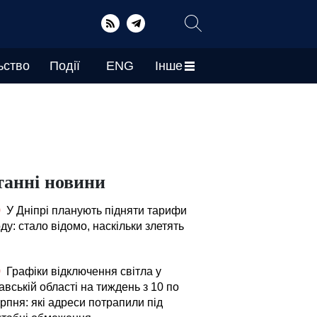
ьство
Події
ENG
Інше
танні новини
0
У Дніпрі планують підняти тарифи
ду: стало відомо, наскільки злетять
0
Графіки відключення світла у
вській області на тиждень з 10 по
рпня: які адреси потрапили під