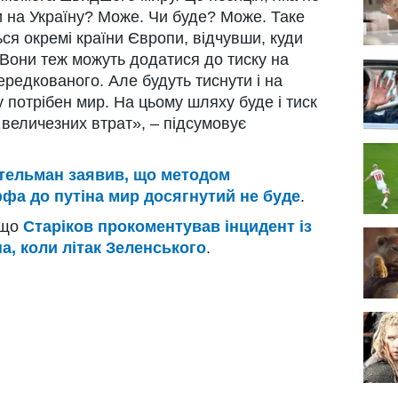
и на Україну? Може. Чи буде? Може. Таке
ся окремі країни Європи, відчувши, куди
 Вони теж можуть додатися до тиску на
ередкованого. Але будуть тиснути і на
у потрібен мир. На цьому шляху буде і тиск
о величезних втрат», – підсумовує
ельман заявив, що методом
ффа до путіна мир досягнутий не буде
.
 що
Старіков прокоментував інцидент із
а, коли літак Зеленського
.