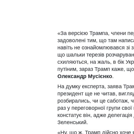
«За версією Трампа, члени пер
задоволені тим, що там написа
навіть не ознайомлювався зі з
що шальки терезів розчарува
схиляються, на жаль, в бік Ук
путіним, зараз Трамп каже, щ
Олександр Мусієнко
.
На думку експерта, заява Тра
президент ще не читав, вигля
розбирались, чи це саботаж, ч
раз у переговорної групи свої
констатує він, адже делегація
Зеленський.
«Ну, що ж. Трамп дійсно хоче 