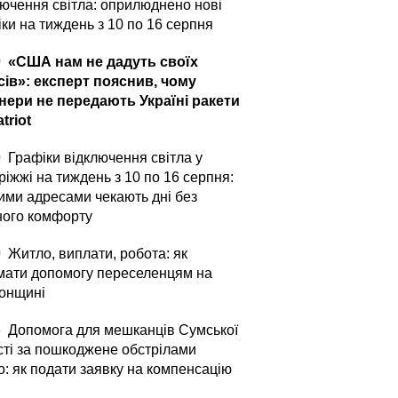
лючення світла: оприлюднено нові
ки на тиждень з 10 по 16 серпня
0
«США нам не дадуть своїх
сів»: експерт пояснив, чому
нери не передають Україні ракети
triot
0
Графіки відключення світла у
іжжі на тиждень з 10 по 16 серпня:
кими адресами чекають дні без
ного комфорту
0
Житло, виплати, робота: як
мати допомогу переселенцям на
онщині
5
Допомога для мешканців Сумської
сті за пошкоджене обстрілами
о: як подати заявку на компенсацію