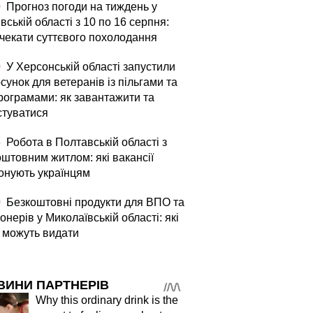
0
Прогноз погоди на тиждень у
вській області з 10 по 16 серпня:
 чекати суттєвого похолодання
0
У Херсонській області запустили
сунок для ветеранів із пільгами та
рограмами: як завантажити та
стуватися
5
Робота в Полтавській області з
оштовним житлом: які вакансії
онують українцям
0
Безкоштовні продукти для ВПО та
онерів у Миколаївській області: які
і можуть видати
ВИНИ ПАРТНЕРІВ
Why this ordinary drink is the