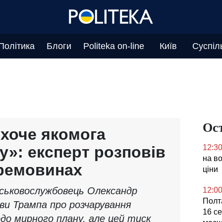
Політика
Блоги
Politeka on-line
Київ
Суспіл
Ос
 хоче якомога
»: експерт розповів
12:3
на во
еремовинах
ціни
йськовослужбовець Олександр
12:0
Полта
яви Трампа про розчарування
16 се
до мирного плану, але цей тиск