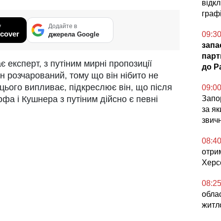
відк
графі
у
Додайте в
cover
09:3
джерела Google
запа
парт
 експерт, з путіним мирні пропозиції
до Pa
н розчарований, тому що він нібито не
цього випливає, підкреслює він, що після
09:0
фа і Кушнера з путіним дійсно є певні
Запор
за я
звич
08:4
отри
Херс
08:2
обла
житл