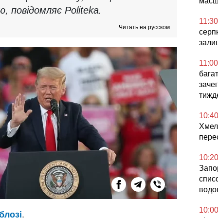
масш
ю, повідомляє Politeka.
11:30
Читать на русском
серпн
зали
11:00
бага
заче
тижд
10:4
Хмел
пере
10:2
Запо
спис
водо
10:0
блозі
.