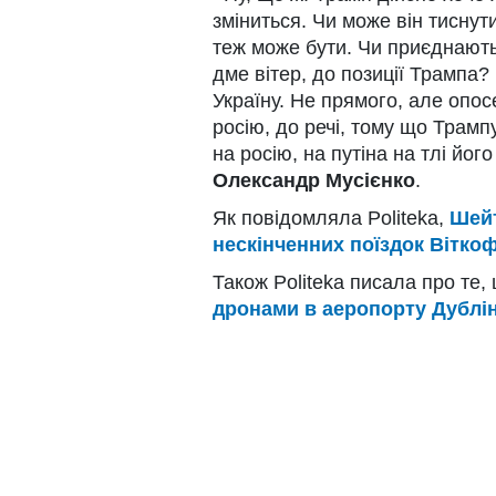
зміниться. Чи може він тиснут
теж може бути. Чи приєднають
дме вітер, до позиції Трампа?
Україну. Не прямого, але опос
росію, до речі, тому що Трамп
на росію, на путіна на тлі йог
Олександр Мусієнко
.
Як повідомляла Politeka,
Шейт
нескінченних поїздок Вітко
Також Politeka писала про те,
дронами в аеропорту Дублін