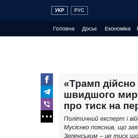
УКР
РУС
Головна
Досьє
Економіка
«Трамп дійсно
швидшого миру
про тиск на п
Політичний експерт і ві
Мусієнко пояснив, що за
Зеленським – це тиск що