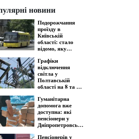
пулярні новини
Подорожчання
проїзду в
Київській
області: стало
відомо, яку
вартість вже
Графіки
встановлено
відключення
світла у
Полтавській
області на 8 та 9
серпня: названо
Гуманітарна
адреси тривалих
допомога вже
знеструмлень
доступна: які
пенсіонери у
Дніпропетровській
області можуть
Пенсіонерів у
скористатися