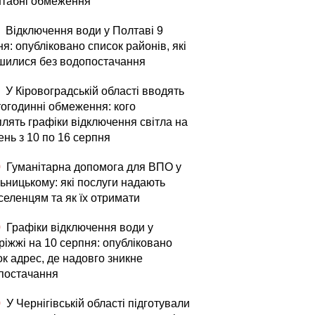
табні обмеження
Відключення води у Полтаві 9
я: опубліковано список районів, які
шилися без водопостачання
У Кіровоградській області вводять
тогодинні обмеження: кого
плять графіки відключення світла на
ень з 10 по 16 серпня
0
Гуманітарна допомога для ВПО у
ьницькому: які послуги надають
селенцям та як їх отримати
0
Графіки відключення води у
ріжжі на 10 серпня: опубліковано
ок адрес, де надовго зникне
постачання
0
У Чернігівській області підготували