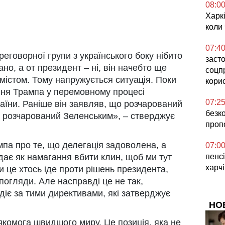
08:0
Харкі
коли
07:4
еговорної групи з українського боку нібито
засто
но, а от президент – ні, він начебто ще
соцп
містом. Тому напружується ситуація. Поки
кори
ння Трампа у перемовному процесі
07:2
раїни. Раніше він заявляв, що розчарований
безк
о розчарований Зеленським», – стверджує
проп
мпа про те, що делегація задоволена, а
07:0
дає як намагання вбити клин, щоб ми тут
пенсі
харч
и це хтось іде проти рішень президента,
 погляди. Але насправді це не так,
 діє за тими директивами, які затверджує
НО
якомога швидшого миру. Це позиція, яка не