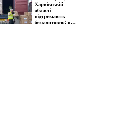
Харківській
підтримкою
області
підтримають
безкоштовно: яку
гуманітарну
допомогу можна
отримати