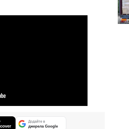
у
Додайте в
cover
джерела Google