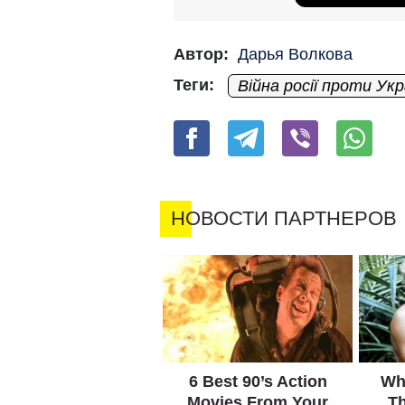
Автор:
Дарья Волкова
Теги:
Війна росії проти Укр