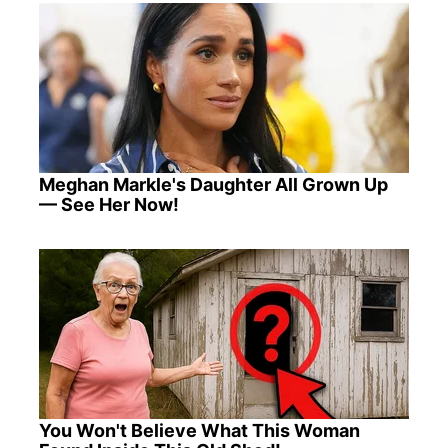
Meghan Markle's Daughter All Grown Up
— See Her Now!
You Won't Believe What This Woman