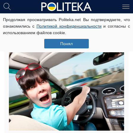
Продолжая просматривать Politeka.net Вы подтверждаете, что
Водителей запугивают новыми
ознакомились с
Политикой конфиденциальности
и согласны с
штрафами: за что придется платить
использованием файлов cookie.
космические суммы
Понял
26 сентября, 09:46
Читати українською