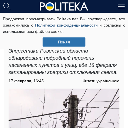
Продолжая просматривать Politeka.net Вы подтверждаете, что
Графики отключения света в
ознакомились с
Политикой конфиденциальности
и согласны с
Ровенской области на 18 февраля:
использованием файлов cookie.
где украинцы много часов будут без
электричества
Понял
Энергетики Ровенской области
обнародовали подробный перечень
населенных пунктов и улиц, где 18 февраля
запланированы графики отключения света.
17 февраля, 16:45
Читати українською