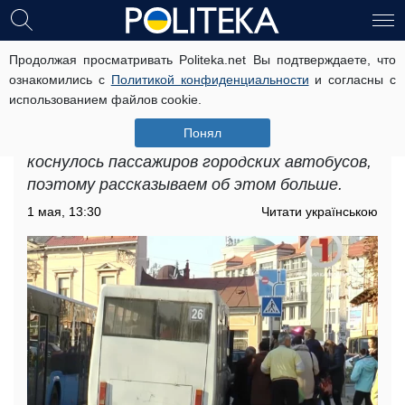
Продолжая просматривать Politeka.net Вы подтверждаете, что
В Волынской области существенно
ознакомились с
Политикой конфиденциальности
и согласны с
подорожал проезд: где именно
использованием файлов cookie.
введены новые тарифы
Понял
Подорожание проезда в Волынской области
коснулось пассажиров городских автобусов,
поэтому рассказываем об этом больше.
1 мая, 13:30
Читати українською