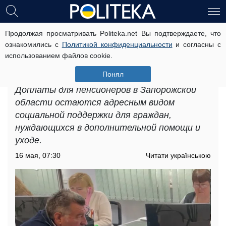
Продолжая просматривать Politeka.net Вы подтверждаете, что
Доплаты для пенсионеров в
ознакомились с
Политикой конфиденциальности
и согласны с
Запорожской области: кто может
использованием файлов cookie.
получить дополнительные
финансы
Понял
Доплаты для пенсионеров в Запорожской
области остаются адресным видом
социальной поддержки для граждан,
нуждающихся в дополнительной помощи и
уходе.
16 мая, 07:30
Читати українською