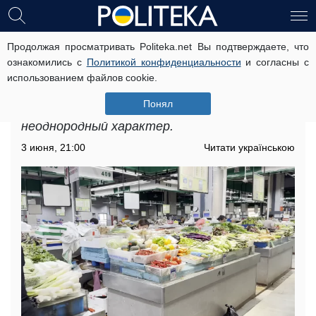
Продолжая просматривать Politeka.net Вы подтверждаете, что
Подорожание продуктов в
ознакомились с
Политикой конфиденциальности
и согласны с
Запорожье: стоимость значительно
использованием файлов cookie.
выросла
Понял
Подорожание продуктов в Запорожье носит
неоднородный характер.
3 июня, 21:00
Читати українською