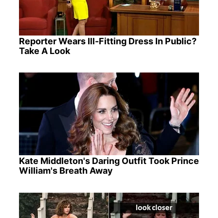
Reporter Wears Ill-Fitting Dress In Public?
Take A Look
Kate Middleton's Daring Outfit Took Prince
William's Breath Away