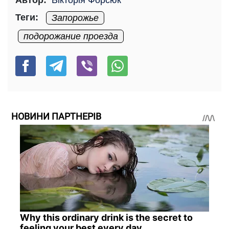
Автор:
Вікторія Форсюк
Теги:
Запорожье
подорожание проезда
НОВИНИ ПАРТНЕРІВ
Why this ordinary drink is the secret to
feeling your best every day