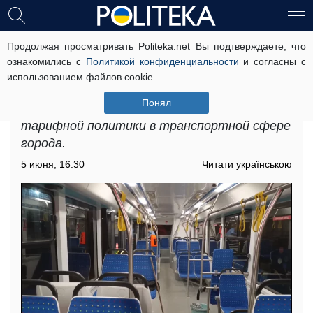
Продолжая просматривать Politeka.net Вы подтверждаете, что
Подорожание проезда в Запорожье:
ознакомились с
Политикой конфиденциальности
и согласны с
как именно обновили цены
использованием файлов cookie.
Подорожание проезда в Запорожье
Понял
рассматривается как элемент обновления
тарифной политики в транспортной сфере
города.
5 июня, 16:30
Читати українською