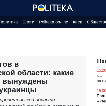
Политика
Блоги
Politeka on-line
Киев
Обществ
По
тов в
кой области: какие
15:2
глав
ы вынуждены
по к
 украинцы
15:0
Полт
пропетровской области
жите