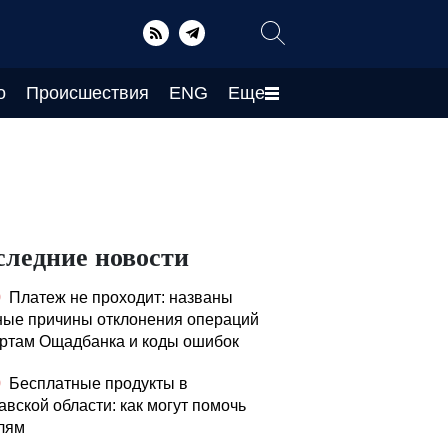
о
Происшествия
ENG
Еще
следние новости
0
Платеж не проходит: названы
ные причины отклонения операций
артам Ощадбанка и коды ошибок
0
Бесплатные продукты в
авской области: как могут помочь
лям