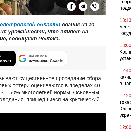
совр
подд
13:1
опетровской области
возник из-за
дете
ния урожайности, что влияет на
госу
е, сообщает Politeka.
13:0
Кроп
в
Добавьте в
устан
cover
источники Google
12:4
каки
азывают существенное проседание сбора
в За
ервых потери оцениваются в пределах 40–
 30–50% многолетней нормы. Основным
12:2
олодания, пришедшиеся на критический
това
.
Киев
укра
12:0