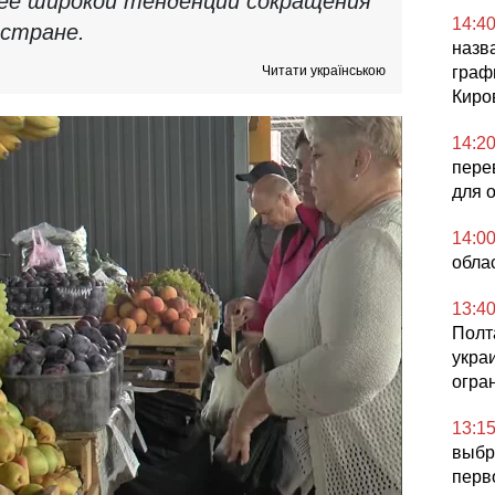
ее широкой тенденции сокращения
14:4
 стране.
назв
Читати українською
граф
Киро
14:2
пере
для 
14:0
обла
13:4
Полта
укра
огра
13:1
выбр
перв