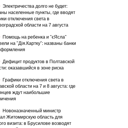
0
Электричества долго не будет:
аны населенные пункты, где вводят
ики отключения света в
воградской области на 7 августа
0
Помощь на ребенка и "єЯсла"
вели на "Дія.Картку": названы банки
оформления
0
Дефицит продуктов в Полтавской
сти: оказавшийся в зоне риска
0
Графики отключения света в
вской области на 7 и 8 августа: где
инцев ждут наибольшие
ничения
5
Новоназначенный министр
ал Житомирскую область для
ого визита: в Брусилове возводят