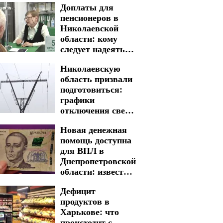
Доплаты для
пенсионеров в
Николаевской
области: кому
следует надеяться
на получение
Николаевскую
область призвали
подготовиться:
графики
отключения света
на 5 и 6 августа
Новая денежная
введены на
помощь доступна
долгие часы
для ВПЛ в
Днепропетровской
области: известны
критерии отбора и
Дефицит
размер выплат
продуктов в
Харькове: что
происходит с