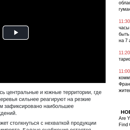
обла
гума
11:30
часы 
быть
Play
на 7 
Video
11:20
тари
11:00
комм
Фран
жите
ь центральные и южные территории, где
деревья сильнее реагируют на резкие
ам зафиксировано наибольшее
НО
дений.
Are 
жет столкнуться с нехваткой продукции
Find 