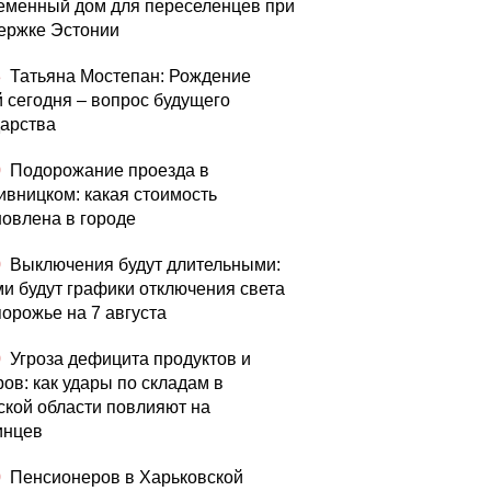
еменный дом для переселенцев при
ержке Эстонии
3
Татьяна Мостепан: Рождение
й сегодня – вопрос будущего
дарства
0
Подорожание проезда в
ивницком: какая стоимость
овлена ​​в городе
0
Выключения будут длительными:
ми будут графики отключения света
порожье на 7 августа
0
Угроза дефицита продуктов и
ров: как удары по складам в
ской области повлияют на
инцев
0
Пенсионеров в Харьковской