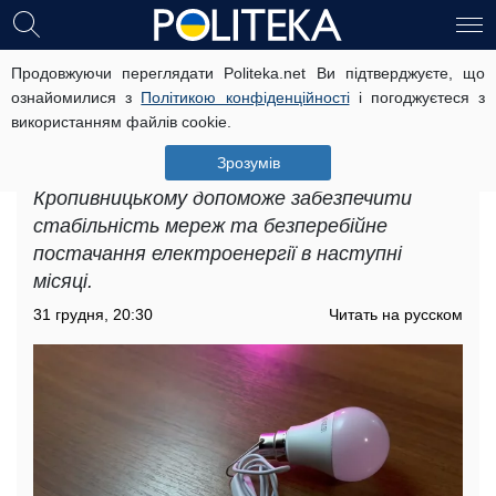
Продовжуючи переглядати Politeka.net Ви підтверджуєте, що
Графік відключення світла на
ознайомилися з
Політикою конфіденційності
і погоджуєтеся з
січень 2026 в Кропивницькому:
використанням файлів cookie.
кому чекати на довгі обмеження
Зрозумів
Графік відключення світла на січень 2026 в
Кропивницькому допоможе забезпечити
стабільність мереж та безперебійне
постачання електроенергії в наступні
місяці.
31 грудня, 20:30
Читать на русском