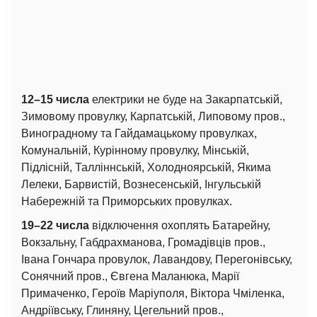
12–15 числа
електрики не буде на Закарпатській,
Зимовому провулку, Карпатській, Липовому пров.,
Виноградному та Гайдамацькому провулках,
Комунальній, Курінному провулку, Мінській,
Підлісній, Талліннській, Холодноярській, Якима
Лелеки, Барвистій, Вознесенській, Інгульській
Набережній та Приморських провулках.
19–22 числа
відключення охоплять Батарейну,
Вокзальну, Габдрахманова, Громадівців пров.,
Івана Гончара провулок, Лавандову, Перегонівську,
Сонячний пров., Євгена Маланюка, Марії
Примаченко, Героїв Маріуполя, Віктора Чміленка,
Андріївську, Глиняну, Цегельний пров.,