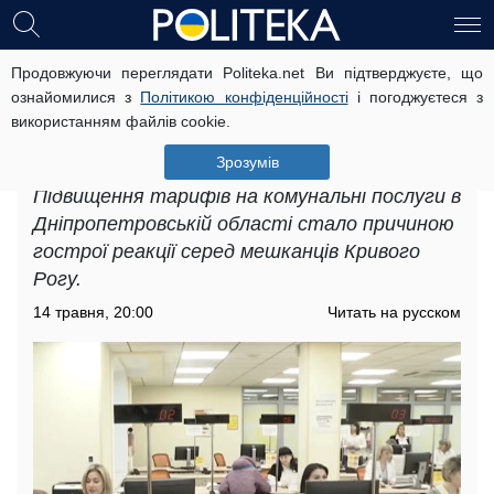
Продовжуючи переглядати Politeka.net Ви підтверджуєте, що
Підвищення тарифів на комунальні
ознайомилися з
Політикою конфіденційності
і погоджуєтеся з
послуги в Дніпропетровській
використанням файлів cookie.
області: як сильно планують
збільшити вартість
Зрозумів
Підвищення тарифів на комунальні послуги в
Дніпропетровській області стало причиною
гострої реакції серед мешканців Кривого
Рогу.
14 травня, 20:00
Читать на русском