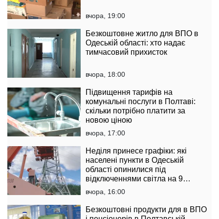
вчора, 19:00
Безкоштовне житло для ВПО в
Одеській області: хто надає
тимчасовий прихисток
вчора, 18:00
Підвищення тарифів на
комунальні послуги в Полтаві:
скільки потрібно платити за
новою ціною
вчора, 17:00
Неділя принесе графіки: які
населені пункти в Одеській
області опинилися під
відключеннями світла на 9
серпня
вчора, 16:00
Безкоштовні продукти для в ВПО
і пенсіонерів в Полтавській