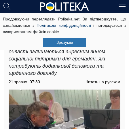
Продовжуючи переглядати Politeka.net Ви підтверджуєте, що
Доплати для пенсіонерів в
ознайомилися з
Політикою конфіденційності
і погоджуєтеся з
Запорізькій області: кому чекати на
використанням файлів cookie.
додаткові фінанси
Зрозумів
Доплати для пенсіонерів в Запорізькій
області залишаються адресним видом
соціальної підтримки для громадян, які
потребують додаткової допомоги та
щоденного догляду.
21 травня, 07:30
Читать на русском