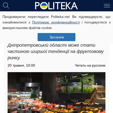
Продовжуючи переглядати Politeka.net Ви підтверджуєте, що
Дефіцит продуктів у
ознайомилися з
Політикою конфіденційності
і погоджуєтеся з
Дніпропетровській області: що
використанням файлів cookie.
чекає на українців
Зрозумів
У цьому контексті дефіцит продуктів у
Дніпропетровській області може стати
частиною ширшої тенденції на фруктовому
ринку.
20 травня, 10:00
Читать на русском