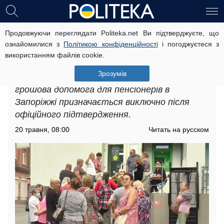
Продовжуючи переглядати Politeka.net Ви підтверджуєте, що
Грошова допомога для пенсіонерів
ознайомилися з
Політикою конфіденційності
і погоджуєтеся з
у Запоріжжі: як отримувати
використанням файлів cookie.
щомісячно 1038 гривень
Зрозумів
У Пенсійному фонді наголошують, що
грошова допомога для пенсіонерів в
Запоріжжі призначається виключно після
офіційного підтвердження.
20 травня, 08:00
Читать на русском