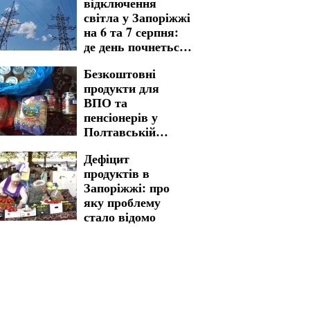
відключення
світла у Запоріжжі
на 6 та 7 серпня:
де день почнеться
без
Безкоштовні
електропостачання
продукти для
ВПО та
пенсіонерів у
Полтавській
області: як
Дефіцит
отримати бажану
продуктів в
допомогу
Запоріжжі: про
яку проблему
стало відомо