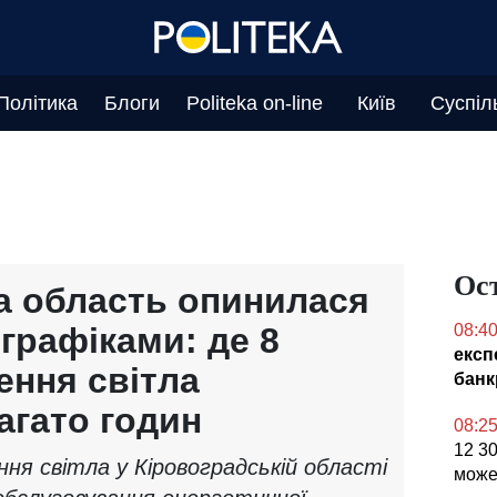
Політика
Блоги
Politeka on-line
Київ
Суспіл
Ос
а область опинилася
графіками: де 8
08:4
експ
ення світла
банк
агато годин
08:2
12 30
ння світла у Кіровоградській області
може