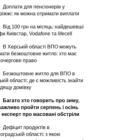
0
Доплати для пенсіонерів у
ріжжі: як можна отримати виплати
0
Від 100 грн на місяць: найдешевші
и Київстар, Vodafone та lifecell
0
В Херській області ВПО можуть
мати безкоштовне житло: хто має
очергове право
0
Безкоштовне житло для ВПО в
кій області: де є можливість знайти
одящу домівку
5
Багато хто говорить про зиму,
важливо пройти серпень і осінь
– експерт про масовані обстріли
0
Дефіцит продуктів в
оградській області: з якою