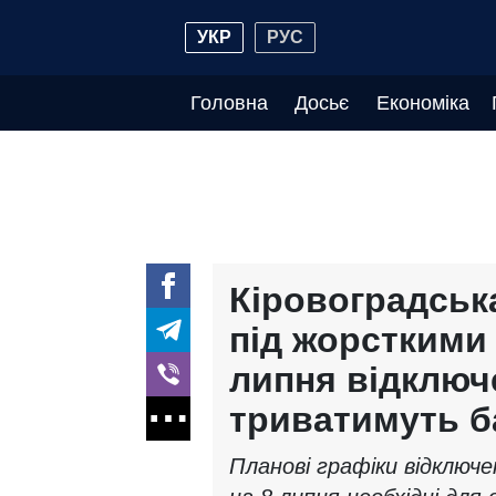
УКР
РУС
Головна
Досьє
Економіка
Кіровоградськ
під жорсткими 
липня відключ
триватимуть б
Планові графіки відключе