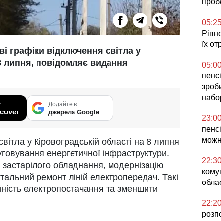
проб
05:2
Рівн
їх от
ві графіки відключення світла у
8 липня, повідомляє видання
05:0
пенсі
зроб
набо
у
Додайте в
cover
джерела Google
23:0
пенсі
можн
вітла у Кіровоградській області на 8 липня
уговування енергетичної інфраструктури.
22:3
у застарілого обладнання, модернізацію
кому
тальний ремонт ліній електропередач. Такі
облас
ність електропостачання та зменшити
22:2
розп