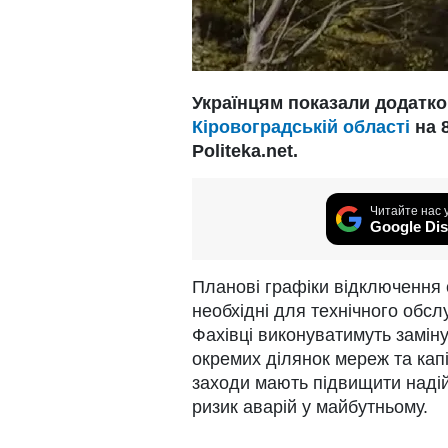
Українцям показали додатко
Кіровоградській області
на 
Politeka.net.
Читайте нас 
Google Dis
Планові графіки відключення с
необхідні для технічного обсл
Фахівці виконуватимуть замін
окремих ділянок мереж та капі
заходи мають підвищити надій
ризик аварій у майбутньому.