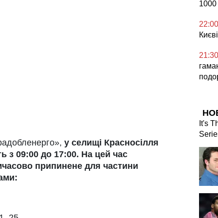
1000
22:0
Києві
21:3
гаман
подо
НО
It's 
Serie
радобленерго»,
у селищі Красносілля
 з 09:00 до 17:00. На цей час
мчасово припинене для частини
ами:
1, 25