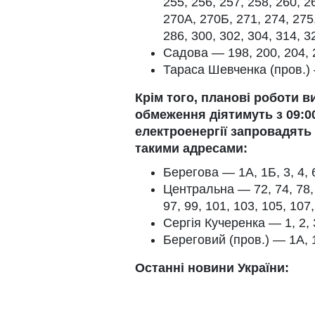
255, 256, 257, 258, 260, 2
270А, 270Б, 271, 274, 275,
286, 300, 302, 304, 314, 3
Садова — 198, 200, 204, 
Тараса Шевченка (пров.)
Крім того, планові роботи в
обмеження діятимуть з 09:00
електроенергії запровадять
такими адресами:
Берегова — 1А, 1Б, 3, 4, 6,
Центральна — 72, 74, 78, 7
97, 99, 101, 103, 105, 107,
Сергія Кучеренка — 1, 2, 3,
Береговий (пров.) — 1А, 1
Останні новини України: