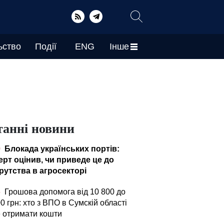
ьство
Події
ENG
Інше
танні новини
0
Блокада українських портів:
ерт оцінив, чи приведе це до
рутства в агросекторі
5
Грошова допомога від 10 800 до
0 грн: хто з ВПО в Сумскій області
 отримати кошти