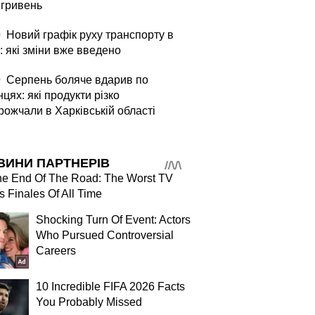
 гривень
0
Новий графік руху транспорту в
: які зміни вже введено
0
Серпень боляче вдарив по
цях: які продукти різко
рожчали в Харківській області
ВИНИ ПАРТНЕРІВ
The End Of The Road: The Worst TV
s Finales Of All Time
Shocking Turn Of Event: Actors
Who Pursued Controversial
Careers
10 Incredible FIFA 2026 Facts
You Probably Missed