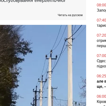
 обслуговування енергетичної
08:0
Запо
Читать на русском
07:4
тариф
07:2
отри
перш
07:0
Одесь
підх
06:2
але 
ще, 
06:0
Кіров