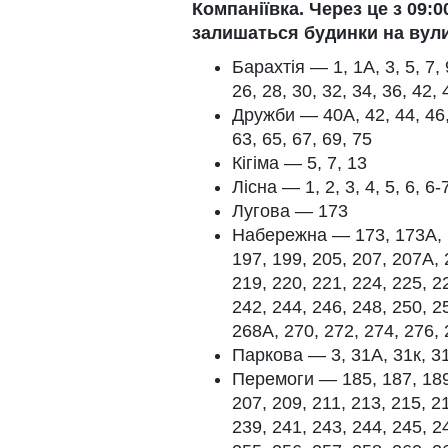
Компаніївка. Через це з 09:0
залишаться будинки на вули
Барахтія — 1, 1А, 3, 5, 7, 9
26, 28, 30, 32, 34, 36, 42, 
Дружби — 40А, 42, 44, 46, 4
63, 65, 67, 69, 75
Кігіма — 5, 7, 13
Лісна — 1, 2, 3, 4, 5, 6, 6-7
Лугова — 173
Набережна — 173, 173А, 17
197, 199, 205, 207, 207А, 
219, 220, 221, 224, 225, 2
242, 244, 246, 248, 250, 2
268А, 270, 272, 274, 276, 
Паркова — 3, 31А, 31к, 3
Перемоги — 185, 187, 189,
207, 209, 211, 213, 215, 2
239, 241, 243, 244, 245, 2