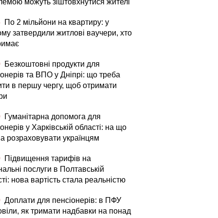
лемою можуть зіштовхнутися жителі
5
По 2 мільйони на квартиру: у
ому затвердили житлові ваучери, хто
римає
0
Безкоштовні продукти для
онерів та ВПО у Дніпрі: що треба
ити в першу чергу, щоб отримати
ри
0
Гуманітарна допомога для
онерів у Харківській області: на що
а розраховувати українцям
0
Підвищення тарифів на
нальні послуги в Полтавській
ті: нова вартість стала реальністю
0
Доплати для пенсіонерів: в ПФУ
овіли, як тримати надбавки на понад