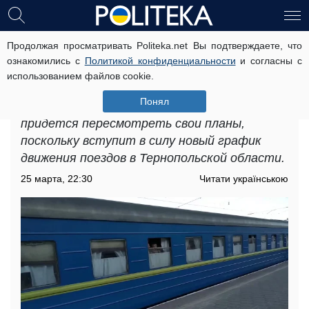
Продолжая просматривать Politeka.net Вы подтверждаете, что
Новый график движения поездов в
ознакомились с
Политикой конфиденциальности
и согласны с
Тернопольской области: какие
использованием файлов cookie.
ограничения ввела "Укрзализныця"
Понял
В ближайшие дни жителям региона
придется пересмотреть свои планы,
поскольку вступит в силу новый график
движения поездов в Тернопольской области.
25 марта, 22:30
Читати українською