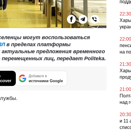
подд
22:3
Харь
укра
селенцы могут воспользоваться
22:0
ПЛ
в пределах платформы
пенс
 актуальные предложения временного
на п
перемещенных лиц, передает Politeka.
21:3
Харь
в
Добавьте в
прод
cover
источники Google
21:0
Полт
лужбы.
над 
20:3
и 11
спис