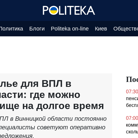
Политика
Блоги
Politeka on-line
Киев
Обществ
По
лье для ВПЛ в
асти: где можно
07:3
пенс
ище на долгое время
бесп
ПЛ в Винницкой области постоянно
07:0
комм
специалисты советуют оперативно
сколь
редложения.