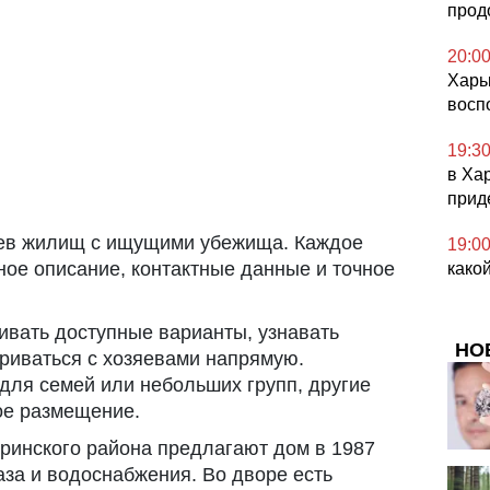
прод
20:0
Харь
восп
19:3
в Хар
прид
ев жилищ с ищущими убежища. Каждое
19:0
ое описание, контактные данные и точное
како
ивать доступные варианты, узнавать
НО
риваться с хозяевами напрямую.
для семей или небольших групп, другие
ое размещение.
еринского района предлагают дом в 1987
аза и водоснабжения. Во дворе есть