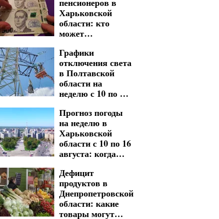
пенсионеров в
Харьковской
области: кто
может
воспользоваться
Графики
возможностью
отключения света
в Полтавской
области на
неделю с 10 по 16
августа: какие
Прогноз погоды
адреса попали под
на неделю в
масштабные
Харьковской
ограничения
области с 10 по 16
августа: когда
ждать
Дефицит
существенного
продуктов в
похолодания
Днепропетровской
области: какие
товары могут