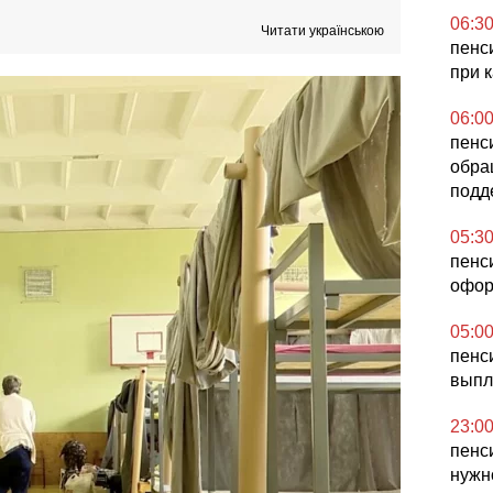
06:3
Читати українською
пенс
при к
06:0
пенс
обра
подд
05:3
пенс
офор
05:0
пенс
выпл
23:0
пенс
нужн