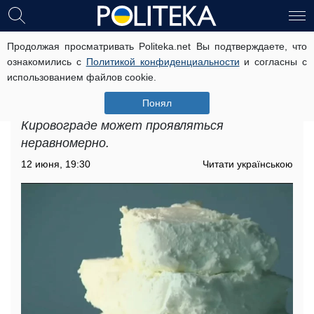
Продолжая просматривать Politeka.net Вы подтверждаете, что
Дефицит молочных продуктов в
ознакомились с
Политикой конфиденциальности
и согласны с
Кировоградской области: проблема
использованием файлов cookie.
начала обостряться
Понял
Дефицит молочных продуктов в
Кировограде может проявляться
неравномерно.
12 июня, 19:30
Читати українською