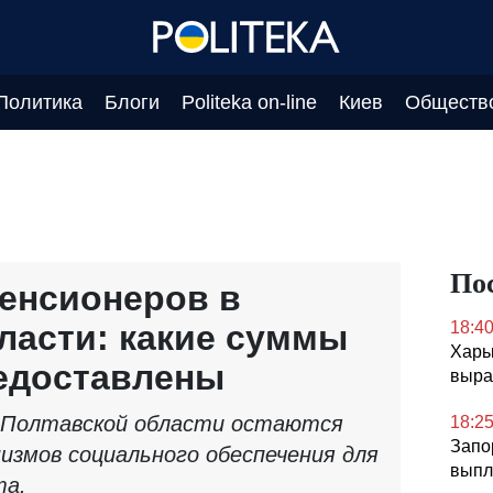
Политика
Блоги
Politeka on-line
Киев
Обществ
По
енсионеров в
ласти: какие суммы
18:4
Харь
редоставлены
выра
 Полтавской области остаются
18:2
Запо
измов социального обеспечения для
выпл
та.