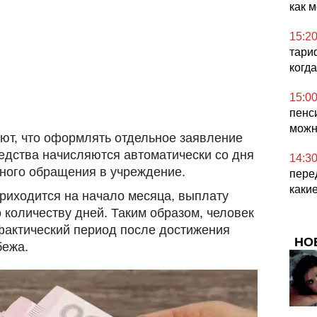
как 
15:2
тариф
когд
15:0
пенс
можн
ют, что оформлять отдельное заявление
едства начисляются автоматически со дня
14:3
ного обращения в учреждение.
пере
каки
риходится на начало месяца, выплату
количеству дней. Таким образом, человек
 фактический период после достижения
НО
бежа.