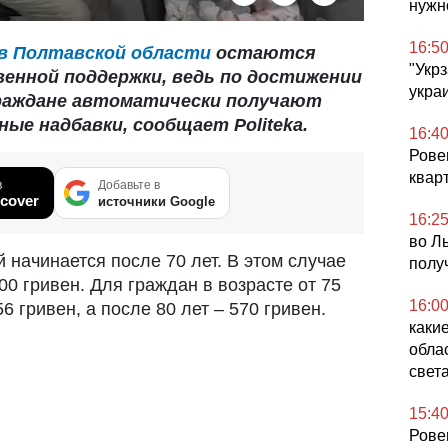
нужн
16:5
в Полтавской области
остаются
"Укр
енной поддержки, ведь по достижении
укра
граждане автоматически получают
ые надбавки, сообщает Politeka.
16:4
Рове
квар
в
Добавьте в
cover
источники Google
16:2
во Ль
 начинается после 70 лет. В этом случае
полу
0 гривен. Для граждан в возрасте от 75
16:0
6 гривен, а после 80 лет – 570 гривен.
каки
обла
света
15:4
Ровен