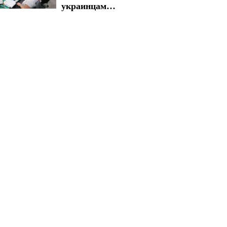
украинцам
рассказали, какие
суммы есть
возможность
получить