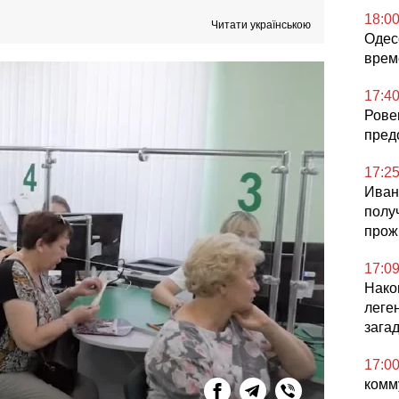
18:0
Читати українською
Одес
врем
17:4
Рове
пред
17:2
Иван
полу
прож
17:0
Нако
леге
зага
17:0
комм