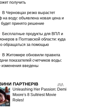
может получить
0
В Черновцах резко вырастет
 на воду: объявлена ​​новая цена и
а будет принято решение
0
Бесплатные продукты для ВПЛ и
ионеров в Полтавской области: куда
о обращаться за помощью
0
В Житомире обновили правила
дачи показателей счетчиков воды:
е изменения введены
ВИНИ ПАРТНЕРІВ
Unleashing Her Passion: Demi
Moore's 8 Sultriest Movie
Roles!