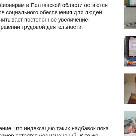
нсионерам в Полтавской области остаются
ов социального обеспечения для людей
учитывает постепенное увеличение
ершении трудовой деятельности.
ие, что индексацию таких надбавок пока
азмер остается без изменений. В то же