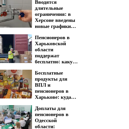
Вводятся
длительные
ограничения: в
Херсоне введены
новые графики
отключения воды
Пенсионеров в
Харьковской
области
поддержат
бесплатно: какую
гуманитарную
Бесплатные
помощь можно
продукты для
получить
ВПЛ и
пенсионеров в
Харькове: куда
обращаться для
Доплаты для
получения
пенсионеров в
жизненно важной
Одесской
помощи
области: