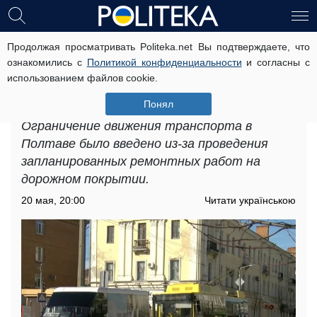
Продолжая просматривать Politeka.net Вы подтверждаете, что
Пассажирам сделали важное
ознакомились с
Политикой конфиденциальности
и согласны с
объявление: где действуют
использованием файлов cookie.
ограничения движения транспорта
в Полтаве
Понял
Ограничение движения транспорта в
Полтаве было введено из-за проведения
запланированных ремонтных работ на
дорожном покрытии.
20 мая, 20:00
Читати українською