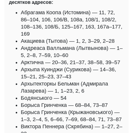
десятков адресов:
Абрагама Коопа (Истомина) — 11, 72,
86–104, 106, 106/В, 108а, 108/1, 108/2,
108–136, 108/Б, 125–167, 163, 167а–177,
169
Акациева (Тытова) — 1, 2, 3–29, 2–28
Андреаса Валльмана (Лытвынова) — 1–
5, 2–8, 7–59, 10–60
Арктична — 20–36, 21–37, 38–58, 39–57
Архыпа Куинджи (Сурикова) — 14–36,
15–21, 25–23, 37–43
Архытекторкы Бельман (Адмирала
Лазарева) — 1, 1–23, 2, 6
Бодянського — 54
Борыса Гринченка — 68–84, 73–87
Борыса Гринченка (Крыжановського) —
1–3, 2–4, 5, 6–66, 7–69, 68–84, 71, 73–87
Виктора Пеннера (Скрябина) — 1–27, 2–