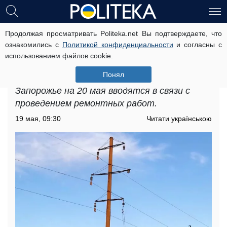
Продолжая просматривать Politeka.net Вы подтверждаете, что
Графики отключения света в
ознакомились с
Политикой конфиденциальности
и согласны с
Запорожье на 20 мая: десятки
использованием файлов cookie.
домов останутся без электричества
Понял
Плановые графики отключения света в
Запорожье на 20 мая вводятся в связи с
проведением ремонтных работ.
19 мая, 09:30
Читати українською