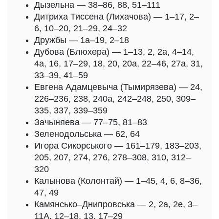
Дызельна — 38–86, 88, 51–111
Дитриха Тиссена (Лихачова) — 1–17, 2–
6, 10–20, 21–29, 24–32
Дружбы — 1а–19, 2–18
Дубова (Блюхера) — 1–13, 2, 2а, 4–14,
4а, 16, 17–29, 18, 20, 20а, 22–46, 27а, 31,
33–39, 41–59
Евгена Адамцевыча (Тымирязева) — 24,
226–236, 238, 240а, 242–248, 250, 309–
335, 337, 339–359
Зачыняева — 77–75, 81–83
Зеленодольська — 62, 64
Игора Сикорського — 161–179, 183–203,
205, 207, 274, 276, 278–308, 310, 312–
320
Калынова (Колонтай) — 1–45, 4, 6, 8–36,
47, 49
Камянсько–Днипровська — 2, 2а, 2е, 3–
11А, 12–18, 13, 17–29