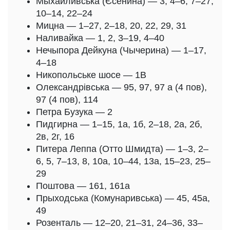
Мыхайливська (Єсенина) — 3, 4–6, 7–27,
10–14, 22–24
Мицна — 1–27, 2–18, 20, 22, 29, 31
Наливайка — 1, 2, 3–19, 4–40
Нечыпора Дейкуна (Чычерина) — 1–17,
4–18
Никопольське шосе — 1В
Олександрівська — 95, 97, 97 а (4 пов),
97 (4 пов), 114
Петра Бузука — 2
Пидгирна — 1–15, 1а, 1б, 2–18, 2а, 2б,
2в, 2г, 16
Питера Леппа (Отто Шмидта) — 1–3, 2–
6, 5, 7–13, 8, 10а, 10–44, 13а, 15–23, 25–
29
Поштова — 161, 161а
Прыходська (Комунаривська) — 45, 45а,
49
Розенталь — 12–20, 21–31, 24–36, 33–