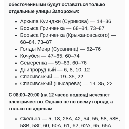
обесточенными будут оставаться только
отдельные улицы Запорожья:
Архыпа Куинджи (Сурикова) — 14–36
Борыса Гринченка — 68–84, 73–87
Борыса Гринченка (Крыжановського) —
68–84, 73–87
Голды Меир (Сусанина) — 62–76
Кочубея — 47–65, 60–74
Семеренка — 59–63, 60–76
Днипрорудный — 6, 8, 10, 12
Спасивськый — 19–35, 22
Спасивськый (Пысарева) — 19–35, 22
С 08:00–20:00 (на 12 часов подряд) исчезнет
электричество. Однако не по всему городу, а
только по адресам:
Скельна — 5, 18, 28А, 42, 54, 55, 58, 58Б,
58В, 58Г, 60, 60А, 61, 62, 62А, 65, 65А,