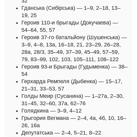
32
Гданська (Сибірська) — 1–9, 2–18, 13–
19, 25
Героив 110-и брыгады (Докучаева) —
54–64, 55, 57
Героив 37-го батальйону (Шушенська) —
3–9, 4–8, 13а, 16–18, 21, 23–29, 26–28,
28а, 28/3, 35–49, 37–39, 45–49, 57–59,
79, 83–99, 102, 103, 105–111, 108–122
Героив 93-и Брыгады (Гудыменка) — 38–
54
Герхарда Ремпеля (Дыбенка) — 15–17,
21–31, 33–53, 57
Голды Меир (Сусанина) — 1–27а, 2–30,
31–45, 32–60, 37а, 62–76
Голядкина — 3–9, 4–12
Грыгория Вегмана — 2–4, 4а, 4б, 10, 16–
26, 16а
Депутатська — 2–4, 5–21, 8–22