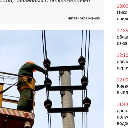
бств, связанных с отключениями
13:0
Нико
Читати українською
прид
12:3
облас
из-з
12:1
облас
верн
12:0
Киев
выпл
11:40
допо
полу
водо