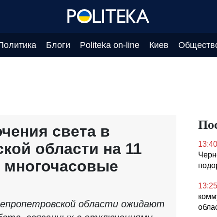
Политика
Блоги
Politeka on-line
Киев
Обществ
По
чения света в
кой области на 11
13:4
Черн
т многочасовые
подо
13:2
комм
непропетровской области ожидают
обла