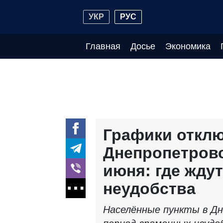
УКР
РУС
Главная
Досье
Экономика
Графики отклю
Днепропетровс
июня: где жду
неудобства
Населённые пункты в Д