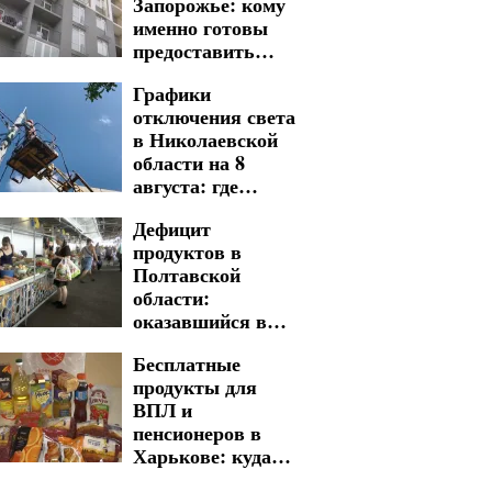
Запорожье: кому
именно готовы
предоставить
место для
Графики
проживания
отключения света
в Николаевской
области на 8
августа: где
суббота принесет
Дефицит
длительные
продуктов в
ограничения
Полтавской
области:
оказавшийся в
зоне риска
Бесплатные
продукты для
ВПЛ и
пенсионеров в
Харькове: куда
обращаться для