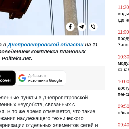
11:20
воды
где 
11:00
прод
а в
Днепропетровской области
на 11
Запо
проведением комплекса плановых
10:3
oliteka.net.
моду
кана
в
Добавьте в
cover
источники Google
10:0
досту
пенс
селенные пункты в Днепропетровской
енных неудобств, связанных с
09:5
я. В то же время отмечается, что такие
обла
жания надлежащего технического
ернизации отдельных элементов сетей и
09:4