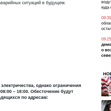
воду
варийных ситуаций в будущем.
куда
09:3
обла
оста
09:2
демо
о во
севе
НО
 электричества, однако ограничения
08:00 – 18:00. Обесточение будут
одящихся по адресам: