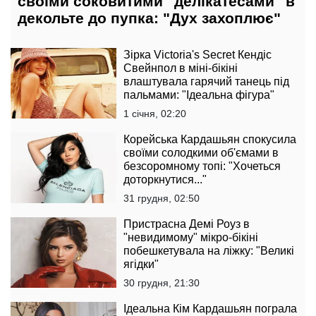
своїми соковитими "делікатесами" в
декольте до пупка: "Дух захоплює"
Зірка Victoria's Secret Кендіс
Свейнпол в міні-бікіні
влаштувала гарячий танець під
пальмами: "Ідеальна фігура"
1 січня, 02:20
Корейська Кардашьян спокусила
своїми солодкими об'ємами в
безсоромному топі: "Хочеться
доторкнутися..."
31 грудня, 02:50
Пристрасна Демі Роуз в
"невидимому" мікро-бікіні
побешкетувала на ліжку: "Великі
ягідки"
30 грудня, 21:30
Ідеальна Кім Кардашьян пограла