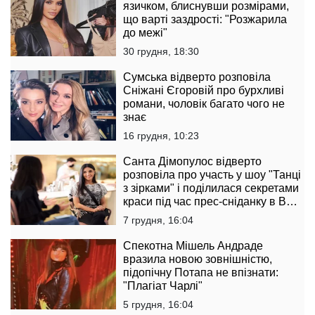
язичком, блиснувши розмірами,
що варті заздрості: "Розжарила
до межі"
30 грудня, 18:30
Сумська відверто розповіла
Сніжані Єгоровій про бурхливі
романи, чоловік багато чого не
знає
16 грудня, 10:23
Санта Дімопулос відверто
розповіла про участь у шоу "Танці
з зірками" і поділилася секретами
краси під час прес-сніданку в B
Boutique Bar
7 грудня, 16:04
Спекотна Мішель Андраде
вразила новою зовнішністю,
підопічну Потапа не впізнати:
"Плагіат Чарлі"
5 грудня, 16:04