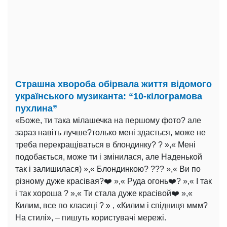
Страшна хвороба обірвала життя відомого
українського музиканта: “10-кілограмова
пухлина”
«Боже, ти така мілашечка на першому фото? але
зараз навіть лучше?только мені здається, може не
треба перекращіваться в блондинку? ? »,« Мені
подобається, може ти і змінилася, але Наденькой
так і залишилася) »,« Блондинкою? ??? »,« Ви по
різному дуже красівая?❤️ »,« Руда огонь❤️? »,« І так
і так хороша ? »,« Ти стала дуже красівой❤️ »,«
Килим, все по класиці ? » , «Килим і спідниця ммм?
На стилі», – пишуть користувачі мережі.