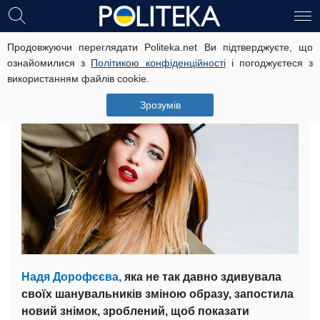
Продовжуючи переглядати Politeka.net Ви підтверджуєте, що
Дорофєєва заінтригувала новим
ознайомилися з
Політикою конфіденційності
і погоджуєтеся з
фото: “Буде блондинка в ВІА Грі”
використанням файлів cookie.
18 січня, 12:19
Читать на русском
Зрозумів
Надя Дорофєєва,
яка не так давно здивувала
своїх шанувальників зміною образу, запостила
новий знімок, зроблений, щоб показати