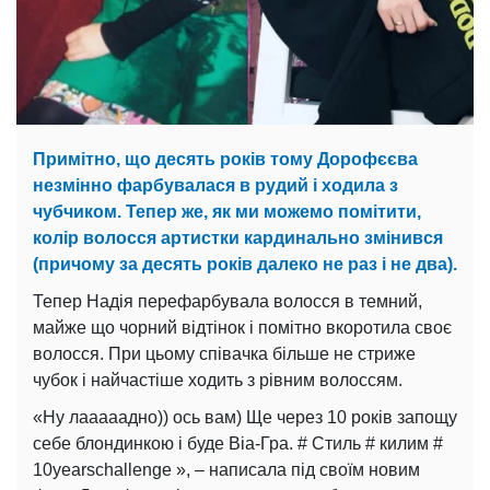
Примітно, що десять років тому Дорофєєва
незмінно фарбувалася в рудий і ходила з
чубчиком. Тепер же, як ми можемо помітити,
колір волосся артистки кардинально змінився
(причому за десять років далеко не раз і не два).
Тепер Надія перефарбувала волосся в темний,
майже що чорний відтінок і помітно вкоротила своє
волосся. При цьому співачка більше не стриже
чубок і найчастіше ходить з рівним волоссям.
«Ну лааааадно)) ось вам) Ще через 10 років запощу
себе блондинкою і буде Віа-Гра. # Стиль # килим #
10yearschallenge », – написала під своїм новим