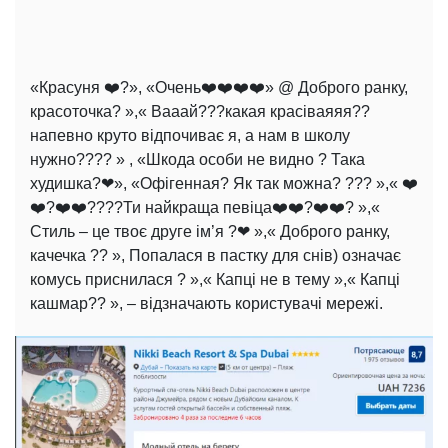
«Красуня ❤️?», «Очень❤️❤️❤️❤️» @ Доброго ранку,
красоточка? »,« Вааай???какая красіваяяя??
напевно круто відпочиває я, а нам в школу
нужно???? » , «Шкода особи не видно ? Така
худишка?❤», «Офігенная? Як так можна? ??? »,« ❤️
❤️?❤️❤️????Ти найкраща певіца❤️❤️?❤️❤️? »,«
Стиль – це твоє друге ім’я ?❤ »,« Доброго ранку,
качечка ?? », Попалася в пастку для снів) означає
комусь приснилася ? »,« Капці не в тему »,« Капці
кашмар?? », – відзначають користувачі мережі.