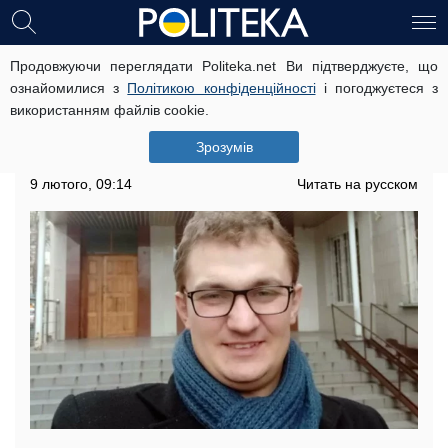
Продовжуючи переглядати Politeka.net Ви підтверджуєте, що
Нардеп Брагар обдурив пенсіонерку
ознайомилися з
Політикою конфіденційності
і погоджуєтеся з
з собакою: з'явилося продовження
використанням файлів cookie.
скандалу
Зрозумів
Депутат зі "Слуги" кинув людей
9 лютого, 09:14
Читать на русском