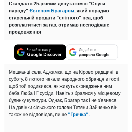
Скандал з 25-річним депутатом зі "Слуги
народу"
Євгеном Брагаром
, який порадив
старенькій продати "елітного" пса, щоб
розплатитися за газ, отримав несподіване
продовження
Читайте нас у
Додайте в
Google Discover
джерела Google
Мешканці села Аджамка, що на Кіровоградщині, в
суботу, 8 лютого чекали народного обранця в гості,
щоб той подивився, як живуть скривджена ним
баба Люба і її сусіди. Навіть зібралися у місцевому
будинку культури. Однак, Брагар так і не з'явився.
На дзвінки сільського голови Тетяни Зайченко він
також не відповідав, пише
"Гречка".