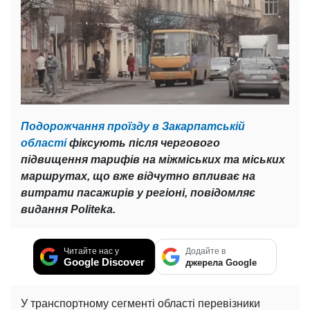
Подорожчання проїзду в Закарпатській
області
фіксують після чергового
підвищення тарифів на міжміських та міських
маршрутах, що вже відчутно впливає на
витрати пасажирів у регіоні, повідомляє
видання Politeka.
Читайте нас у
Додайте в
Google Discover
джерела Google
У транспортному сегменті області перевізники