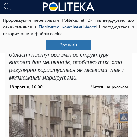
Продовжуючи переглядати Politeka.net Ви підтверджуєте, що
Подорожчання проїзду в
ознайомилися з
Політикою конфіденційності
і погоджуєтеся з
Закарпатській області: як сильно
використанням файлів cookie.
зросла вартість
Зрозумів
Подорожчання проїзду в Закарпатській
області поступово змінює структуру
витрат для мешканців, особливо тих, хто
регулярно користується як міськими, так і
міжміськими маршрутами.
18 травня, 16:00
Читать на русском