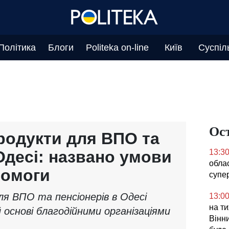
Політика
Блоги
Politeka on-line
Київ
Суспіл
Ос
родукти для ВПО та
Одесі: названо умови
13:3
облас
помоги
супе
я ВПО та пенсіонерів в Одесі
13:0
на ти
 основі благодійними організаціями
Вінни