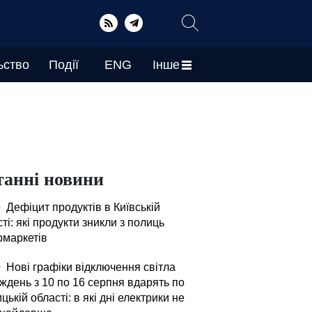
ьство
Події
ENG
Інше
танні новини
0
Дефіцит продуктів в Київській
ті: які продукти зникли з полиць
рмаркетів
0
Нові графіки відключення світла
ждень з 10 по 16 серпня вдарять по
цькій області: в які дні електрики не