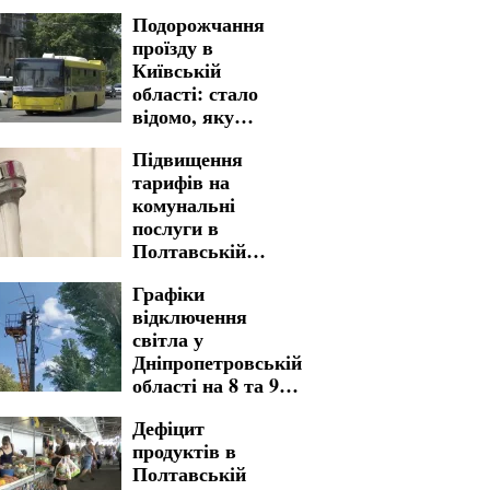
Подорожчання
проїзду в
Київській
області: стало
відомо, яку
вартість вже
Підвищення
встановлено
тарифів на
комунальні
послуги в
Полтавській
області: з якою
Графіки
вартістю
відключення
мешканці
світла у
стикнуться у
Дніпропетровській
платіжках
області на 8 та 9
серпня: де
Дефіцит
доведеться
продуктів в
зустріти вихідні
Полтавській
без електрики