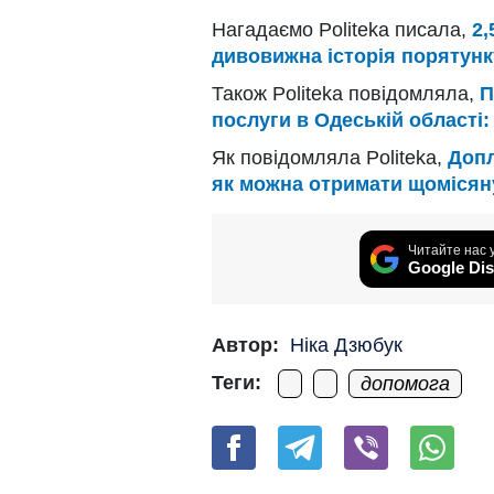
Нагадаємо Politeka писала,
2,
дивовижна історія порятунк
Також Politeka повідомляла,
П
послуги в Одеській області:
Як повідомляла Politeka,
Допл
як можна отримати щомісян
Читайте нас 
Google Dis
Автор:
Ніка Дзюбук
Теги:
допомога