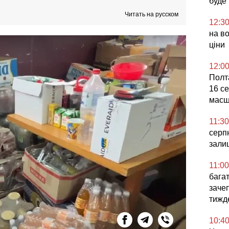
буде
Читать на русском
12:3
на во
ціни
12:0
Полта
16 се
масш
11:30
серпн
зали
11:00
бага
заче
тижд
10:4