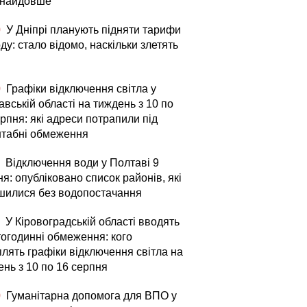
 найдовше
0
У Дніпрі планують підняти тарифи
ду: стало відомо, наскільки злетять
0
Графіки відключення світла у
вській області на тиждень з 10 по
рпня: які адреси потрапили під
табні обмеження
Відключення води у Полтаві 9
я: опубліковано список районів, які
шилися без водопостачання
У Кіровоградській області вводять
тогодинні обмеження: кого
плять графіки відключення світла на
ень з 10 по 16 серпня
0
Гуманітарна допомога для ВПО у