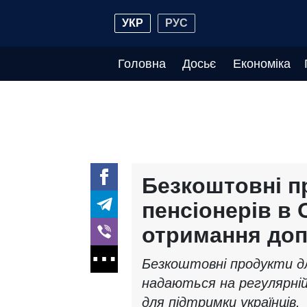
УКР
РУС
Головна
Досьє
Економіка
Безкоштовні п
пенсіонерів в 
отримання до
Безкоштовні продукти дл
надаються на регулярній
для підтримки українців.