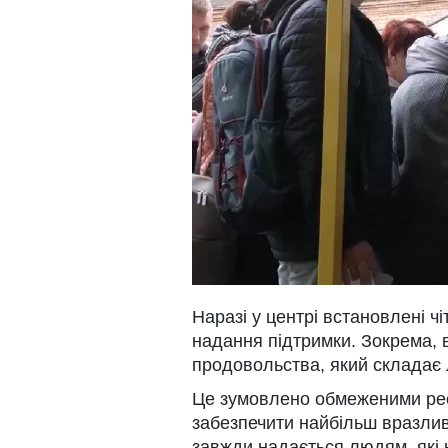
Наразі у центрі встановлені ч
надання підтримки. Зокрема, 
продовольства, який складає 
Це зумовлено обмеженими ресу
забезпечити найбільш вразливі
завжди надається людям, які 