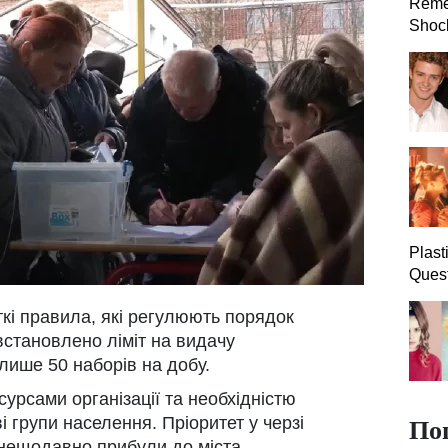
Reme
Shock
Plast
Quest
іткі правила, які регулюють порядок
встановлено ліміт на видачу
лише 50 наборів на добу.
рсами організації та необхідністю
По
 групи населення. Пріоритет у черзі
нещодавно прибули до міста.