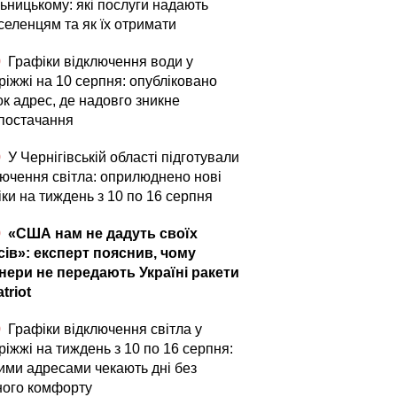
ьницькому: які послуги надають
селенцям та як їх отримати
0
Графіки відключення води у
ріжжі на 10 серпня: опубліковано
ок адрес, де надовго зникне
постачання
0
У Чернігівській області підготували
лючення світла: оприлюднено нові
ки на тиждень з 10 по 16 серпня
0
«США нам не дадуть своїх
сів»: експерт пояснив, чому
нери не передають Україні ракети
triot
0
Графіки відключення світла у
іжжі на тиждень з 10 по 16 серпня:
кими адресами чекають дні без
ного комфорту