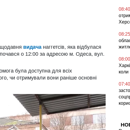
08:4
отри
Херс
08:2
обла
нещодавня
видача
наггетсів, яка відбулася
житл
озпочався о 12:00 за адресою м. Одеса, вул.
08:0
Харкі
омога була доступна для всіх
коли
ого, чи отримували вони раніше основні
07:4
засто
соцп
кори
НО