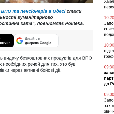
Хмел
пере
ВПО та пенсіонерів в Одесі
стали
льності гуманітарного
10:2
стинна хата", повідомляє Politeka.
Запо
спис
водо
у
Додайте в
cover
джерела Google
10:0
відк
графі
ть видачу безкоштовних продуктів для ВПО
х необхідних речей для тих, хто був
09:3
вки через активні бойові дії.
запа
парт
до Pa
09:0
Запор
за я
звич