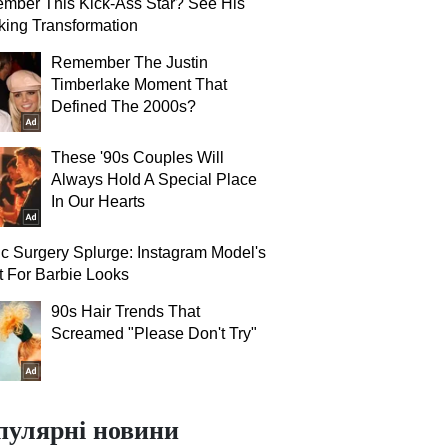
mber This Kick-Ass Star? See His
ing Transformation
Remember The Justin
Timberlake Moment That
Defined The 2000s?
These '90s Couples Will
Always Hold A Special Place
In Our Hearts
ic Surgery Splurge: Instagram Model's
 For Barbie Looks
90s Hair Trends That
Screamed "Please Don't Try"
пулярні новини