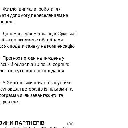
0
Житло, виплати, робота: як
мати допомогу переселенцям на
онщині
5
Допомога для мешканців Сумської
сті за пошкоджене обстрілами
о: як подати заявку на компенсацію
0
Прогноз погоди на тиждень у
вській області з 10 по 16 серпня:
 чекати суттєвого похолодання
0
У Херсонській області запустили
сунок для ветеранів із пільгами та
рограмами: як завантажити та
стуватися
ВИНИ ПАРТНЕРІВ