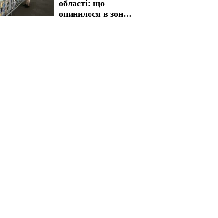
області: що
опинилося в зоні
ризику