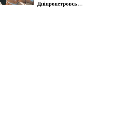
Дніпропетровській
області можуть
скористатися
підтримкою