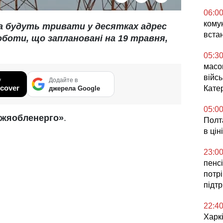
06:0
комун
а будуть тривати у десятках адрес
вста
роботи, що заплановані на 19 травня,
05:3
масо
війсь
у
Додайте в
cover
Кате
джерела Google
05:0
жжяобленерго»
.
Полта
в ціні
23:0
пенсі
потр
підт
22:4
Харкі