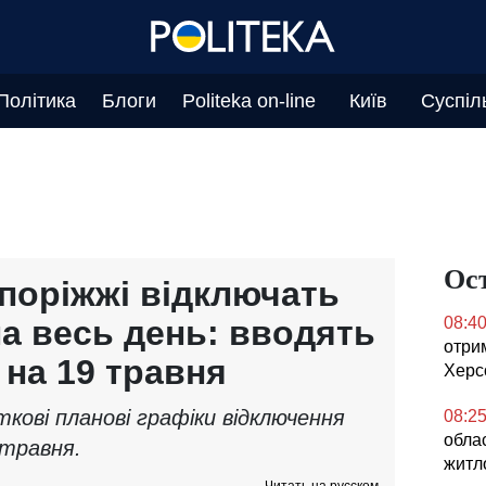
Політика
Блоги
Politeka on-line
Київ
Суспіл
Ос
апоріжжі відключать
на весь день: вводять
08:4
отри
 на 19 травня
Херс
кові планові графіки відключення
08:2
обла
 травня.
житл