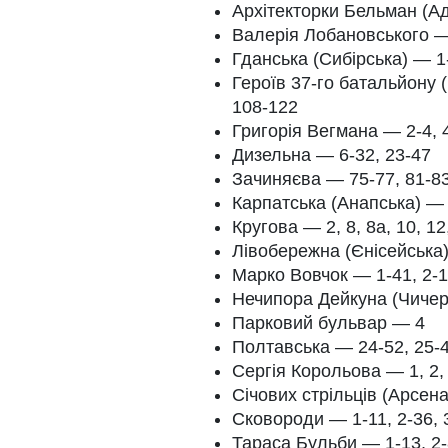
Архітекторки Бельман (Ад
Валерія Лобановського 
Гданська (Сибірська) — 1-
Героїв 37-го батальйону 
108-122
Григорія Вегмана — 2-4, 4
Дизельна — 6-32, 23-47
Зачиняєва — 75-77, 81-8
Карпатська (Анапська) —
Кругова — 2, 8, 8а, 10, 12,
Лівобережна (Єнісейська) 
Марко Вовчок — 1-41, 2-1
Нечипора Дейкуна (Чичері
Парковий бульвар — 4
Полтавська — 24-52, 25-
Сергія Корольова — 1, 2, 
Січових стрільців (Арсен
Сковороди — 1-11, 2-36, 
Тараса Бульби — 1-13, 2-8