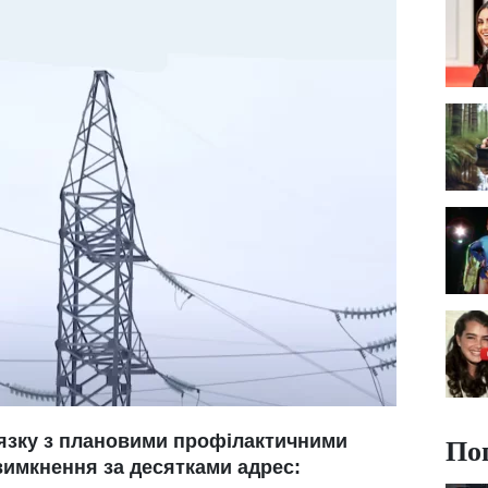
По
в'язку з плановими профілактичними
вимкнення за десятками адрес: