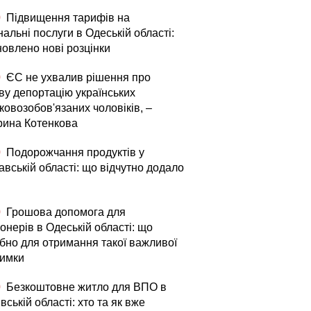
0
Підвищення тарифів на
альні послуги в Одеській області:
новлено нові розцінки
0
ЄС не ухвалив рішення про
ву депортацію українських
ковозобов'язаних чоловіків, –
рина Котенкова
0
Подорожчання продуктів у
вській області: що відчутно додало
0
Грошова допомога для
онерів в Одеській області: що
ібно для отримання такої важливої
римки
0
Безкоштовне житло для ВПО в
вській області: хто та як вже