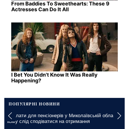
From Baddies To Sweethearts: These 9
Actresses Can Do It All
I Bet You Didn't Know It Was Really
Happening?
ПОПУЛЯРНІ НОВИНИ
У Чернігівській області вводять багатогодинні
:
обмеження: де чекають графіки відключення
світла на 6 та 7 серпня