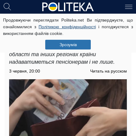
Продовжуючи переглядати Politeka.net Ви підтверджуєте, що
Грошова допомога для пенсіонерів
ознайомилися з
Політикою конфіденційності
і погоджуєтеся з
і не лише: скільки виплатять у
використанням файлів cookie.
Вінницькій області
Зрозумів
Одноразова грошова допомога у Вінницькій
області та інших регіонах країни
надаватиметься пенсіонерам і не лише.
3 червня, 20:00
Читать на русском