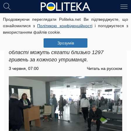
Продовжуючи переглядати Politeka.net Ви підтверджуєте, що
Доплати для пенсіонерів у
ознайомилися з
Політикою конфіденційності
і погоджуєтеся з
Вінницькій області: кому чекати на
використанням файлів cookie.
додаткові кошти
Зрозумів
Доплати для пенсіонерів у Вінницькій
області можуть сягати близько 1297
гривень за кожного утриманця.
3 червня, 07:00
Читать на русском