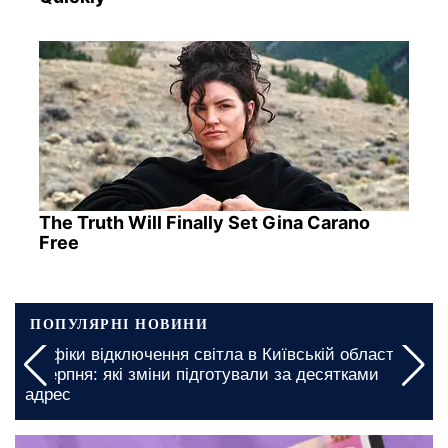
The Truth Will Finally Set Gina Carano
Free
ПОПУЛЯРНІ НОВИНИ
а
Миколаївську область закликали підготуватися:
графіки відключення світла на 5 та 6 серпня
введено на довгі години
сьогодні, 08:00