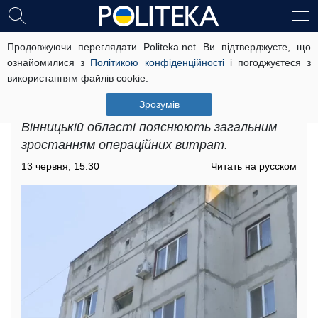
Продовжуючи переглядати Politeka.net Ви підтверджуєте, що
Підвищення тарифів на комунальні
ознайомилися з
Політикою конфіденційності
і погоджуєтеся з
послуги у Вінницькій області: ціну
використанням файлів cookie.
суттєво оновили
Зрозумів
Підвищення тарифів на комунальні послуги у
Вінницькій області пояснюють загальним
зростанням операційних витрат.
13 червня, 15:30
Читать на русском