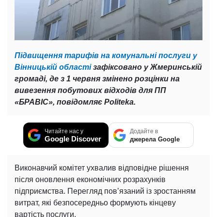
Підвищення тарифів на комунальні послуги у
Вінницькій області
зафіксовано у Жмеринській
громаді, де з 1 червня змінено розцінки на
вивезення побутових відходів для ПП
«БРАВІС», повідомляє Politeka.
Читайте нас у
Додайте в
Google Discover
джерела Google
Виконавчий комітет ухвалив відповідне рішення
після оновлення економічних розрахунків
підприємства. Перегляд пов’язаний із зростанням
витрат, які безпосередньо формують кінцеву
вартість послуги.