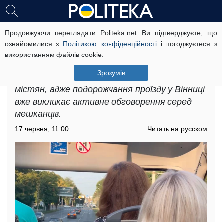
Продовжуючи переглядати Politeka.net Ви підтверджуєте, що
Подорожчання проїзду у Вінниці:
ознайомилися з
Політикою конфіденційності
і погоджуєтеся з
що відбувається з цінами на квитки
використанням файлів cookie.
Рішення щодо вартості проїзду може
Зрозумів
суттєво вплинути на щоденні витрати
містян, адже подорожчання проїзду у Вінниці
вже викликає активне обговорення серед
мешканців.
17 червня, 11:00
Читать на русском