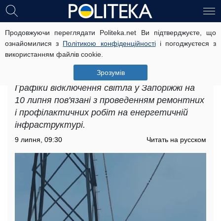
Продовжуючи переглядати Politeka.net Ви підтверджуєте, що
Графіки відключення світла у
ознайомилися з
Політикою конфіденційності
і погоджуєтеся з
Запоріжжі на 10 липня: в яких
використанням файлів cookie.
будинках день розпочнеться без
електрики
Зрозумів
Графіки відключення світла у Запоріжжі на
10 липня пов'язані з проведенням ремонтних
і профілактичних робіт на енергетичній
інфраструктурі.
9 липня, 09:30
Читать на русском