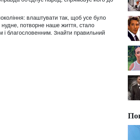
покоління: влаштувати так, щоб усе було
 нудне, потворне наше життя, стало
м і благословенним. Знайти правильний
По