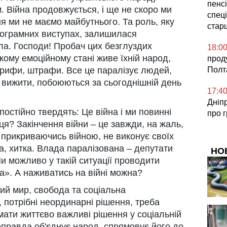
пенсі
м. Війна продовжується, і ще не скоро ми
спеці
я ми не маємо майбутнього. Та роль, яку
стар
рограмних виступах, залишилася
ла. Господи! Пробач цих безглуздих
18:0
 якому емоційному стані живе їхній народ,
прод
арифи, штрафи. Все це паралізує людей,
Полт
 вижити, побоюються за сьогоднішній день
17:4
Дніп
 постійно твердять: Це війна і ми повинні
про 
нця? Закінчення війни – це завжди, на жаль,
 прикриваючись війною, не виконує своїх
а, хитка. Влада паралізована – депутати
НО
и можливо у такій ситуації проводити
». А наживатись на війні можна?
ний мир, свобода та соціальна
, потрібні неординарні рішення, треба
ати життєво важливі рішення у соціальній
Щоправда об'єднує народ, спрямовує його до