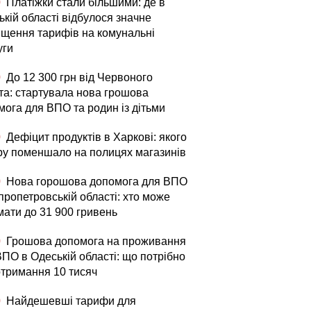
0
Платіжки стали більшими: де в
кій області відбулося значне
ищення тарифів на комунальні
уги
0
До 12 300 грн від Червоного
та: стартувала нова грошова
мога для ВПО та родин із дітьми
0
Дефіцит продуктів в Харкові: якого
ру поменшало на полицях магазинів
0
Нова горошова допомога для ВПО
пропетровській області: хто може
мати до 31 900 гривень
0
Грошова допомога на проживання
ВПО в Одеській області: що потрібно
отримання 10 тисяч
0
Найдешевші тарифи для