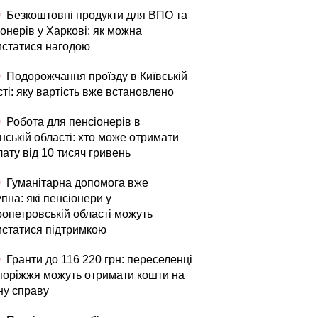
0
Безкоштовні продукти для ВПО та
онерів у Харкові: як можна
истатися нагодою
0
Подорожчання проїзду в Київській
ті: яку вартість вже встановлено
0
Робота для пенсіонерів в
нській області: хто може отримати
ату від 10 тисяч гривень
0
Гуманітарна допомога вже
пна: які пенсіонери у
ропетровській області можуть
истатися підтримкою
0
Гранти до 116 220 грн: переселенці
апоріжжя можуть отримати кошти на
ну справу