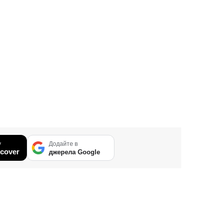
у
Додайте в
cover
джерела Google