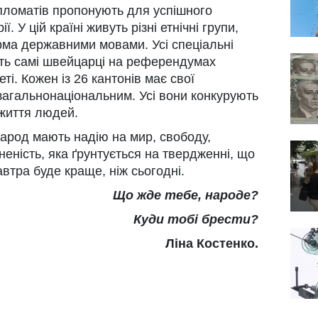
ипломатів пропонують для успішного
 У цій країні живуть різні етнічні групи,
ма державними мовами. Усі спеціальні
ть самі швейцарці на референдумах
еті. Кожен із 26 кантонів має свої
ь загальнонаціональним. Усі вони конкурують
 життя людей.
народ мають надію на мир, свободу,
неність, яка ґрунтується на твердженні, що
автра буде краще, ніж сьогодні.
Що жде тебе, народе?
Куди тобі брести?
Ліна Костенко.