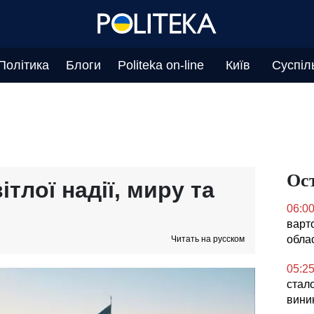
Політика
Блоги
Politeka on-line
Київ
Суспіл
Ос
ітлої надії, миру та
06:0
варто
обла
Читать на русском
05:2
стало
вини