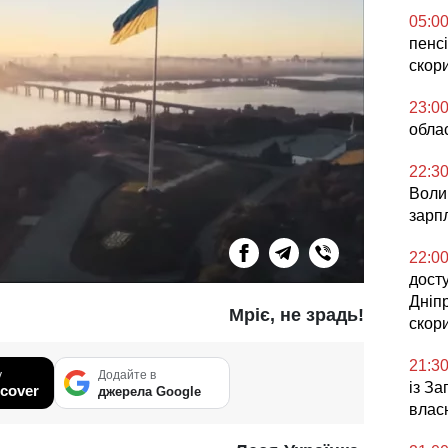
05:0
пенсі
скор
23:0
облас
22:3
Воли
зарпл
22:0
досту
Дніп
Мріє, не зрадь!
скор
21:3
у
Додайте в
із З
cover
джерела Google
влас