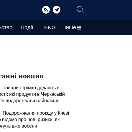
ьство
Події
ENG
Інше
танні новини
0
Товари стрімко додають в
сті: які продукти в Черкаській
сті подорожчали найбільше
5
Подорожчання проїзду у Києві:
 відомо про нові ризики, які
кнуть вже восени