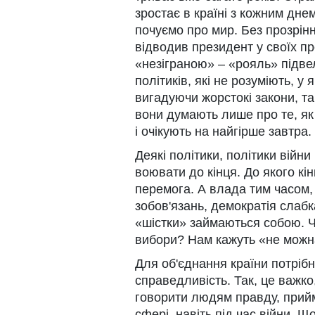
зростає в країні з кожним дне
почуємо про мир. Без прозрінн
відводив президент у своїх п
«незіграною» – «рояль» підве
політиків, які не розуміють, у
вигадуючи жорстокі закони, т
вони думають лише про те, як
і очікують на найгірше завтра.
Деякі політики, політики війни
воювати до кінця. До якого кі
перемога. А влада тим часом,
зобов'язань, демократія слабк
«шістки» займаються собою. Ч
вибори? Нам кажуть «не можна
Для об'єднання країни потріб
справедливість. Так, це важко
говорити людям правду, прийм
сфері, навіть під час війни. 