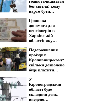
годин залишаться
без світла: кому
варто бути
готовими до
Грошова
графіків
допомога для
відключення на 7
пенсіонерів в
серпня
Харківській
області: яку
процедуру
Подорожчання
необхідно пройти
проїзду в
для отримання
Кропивницькому:
виплат
скільки дозволено
буде платити
пільговикам
У
Кіровоградській
області буде
складний день:
введено
багатогодинні