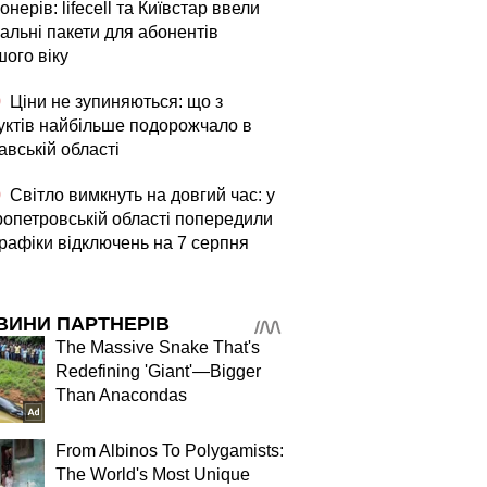
онерів: lifecell та Київстар ввели
альні пакети для абонентів
шого віку
0
Ціни не зупиняються: що з
уктів найбільше подорожчало в
авській області
0
Світло вимкнуть на довгий час: у
ропетровській області попередили
графіки відключень на 7 серпня
ВИНИ ПАРТНЕРІВ
The Massive Snake That's
Redefining 'Giant'—Bigger
Than Anacondas
From Albinos To Polygamists:
The World's Most Unique