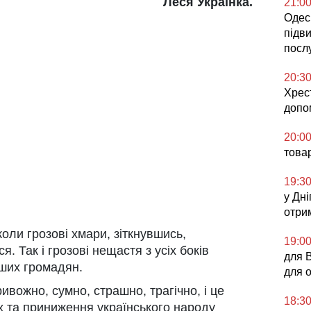
Леся Українка.
21:0
Одесь
підв
посл
20:3
Хрес
допо
20:0
това
19:3
у Дні
отри
коли грозові хмари, зіткнувшись,
19:0
 Так і грозові нещастя з усіх боків
для 
аших громадян.
для 
ривожно, сумно, страшно, трагічно, і це
18:3
ах та приниження українського народу