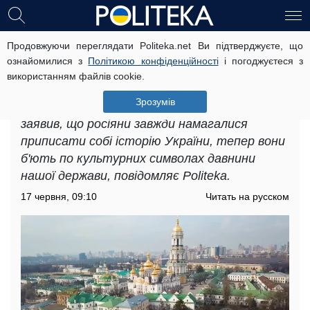
Продовжуючи переглядати Politeka.net Ви підтверджуєте, що
«Це вже якась біблійна історія»:
ознайомилися з
Політикою конфіденційності
і погоджуєтеся з
експерт пояснив, що означає удар
використанням файлів cookie.
по Києво-Печерській лаврі
Зрозумів
Політтехнолог Михайло Шейтельман
заявив, що росіяни завжди намагалися
приписати собі історію України, тепер вони
б'ють по культурних символах давнини
нашої держави, повідомляє Politeka.
17 червня, 09:10
Читать на русском