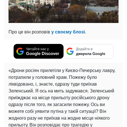
Про це він розповів
у своєму блозі
.
Читайте нас у
Додайте в
Google Discover
джерела Google
«Дрони росіян прилетіли у Києво-Печерську лавру,
потрапили у головний храм. Пожежу було
ліквідовано, і, знаєте, одразу туди приїхав
Зеленський. Я ось на мить задумався. Зеленський
приїжджає на місце прильоту російського дрону
одразу після того, як загасили пожежу. Ось ви
можете собі уявити путіна у такій ситуації? Він
жодного разу не приїхав на жодне місце ніякого
прильоту. Він розповідає про трагедію у