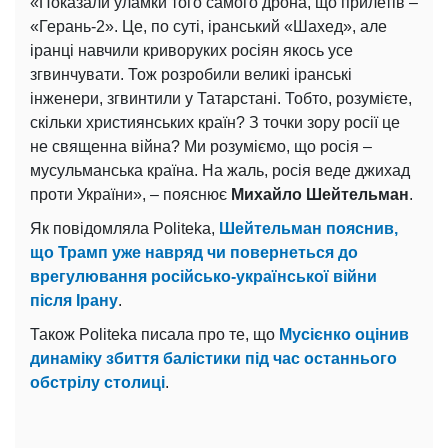
«Показали уламки того самого дрона, що прилетів –
«Герань-2». Це, по суті, іранський «Шахед», але
іранці навчили криворуких росіян якось усе
згвинчувати. Тож розробили великі іранські
інженери, згвинтили у Татарстані. Тобто, розумієте,
скільки християнських країн? З точки зору росії це
не священна війна? Ми розуміємо, що росія –
мусульманська країна. На жаль, росія веде джихад
проти України», – пояснює
Михайло Шейтельман
.
Як повідомляла Politeka,
Шейтельман пояснив,
що Трамп уже навряд чи повернеться до
врегулювання російсько-української війни
після Ірану
.
Також Politeka писала про те, що
Мусієнко оцінив
динаміку збиття балістики під час останнього
обстрілу столиці
.