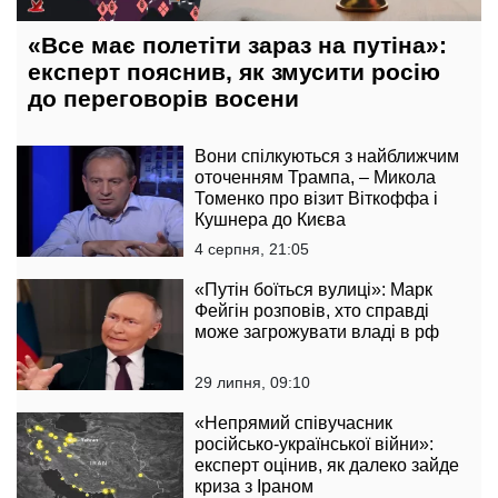
«Все має полетіти зараз на путіна»:
експерт пояснив, як змусити росію
до переговорів восени
Вони спілкуються з найближчим
оточенням Трампа, – Микола
Томенко про візит Віткоффа і
Кушнера до Києва
4 серпня, 21:05
«Путін боїться вулиці»: Марк
Фейгін розповів, хто справді
може загрожувати владі в рф
29 липня, 09:10
«Непрямий співучасник
російсько-української війни»:
експерт оцінив, як далеко зайде
криза з Іраном