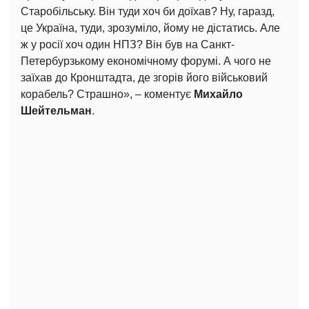
Старобільську. Він туди хоч би доїхав? Ну, гаразд,
це Україна, туди, зрозуміло, йому не дістатись. Але
ж у росії хоч один НПЗ? Він був на Санкт-
Петербурзькому економічному форумі. А чого не
заїхав до Кронштадта, де згорів його військовий
корабель? Страшно», – коментує
Михайло
Шейтельман
.