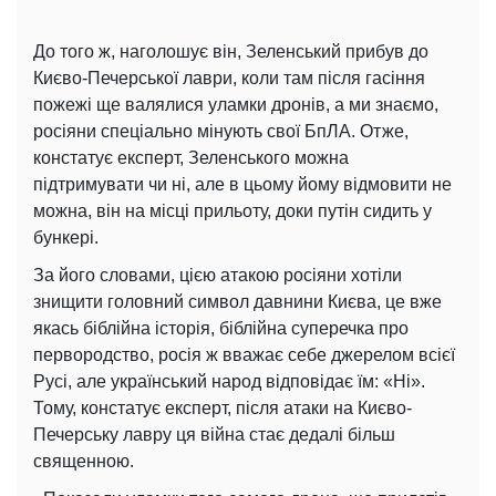
До того ж, наголошує він, Зеленський прибув до
Києво-Печерської лаври, коли там після гасіння
пожежі ще валялися уламки дронів, а ми знаємо,
росіяни спеціально мінують свої БпЛА. Отже,
констатує експерт, Зеленського можна
підтримувати чи ні, але в цьому йому відмовити не
можна, він на місці прильоту, доки путін сидить у
бункері.
За його словами, цією атакою росіяни хотіли
знищити головний символ давнини Києва, це вже
якась біблійна історія, біблійна суперечка про
первородство, росія ж вважає себе джерелом всієї
Русі, але український народ відповідає їм: «Ні».
Тому, констатує експерт, після атаки на Києво-
Печерську лавру ця війна стає дедалі більш
священною.