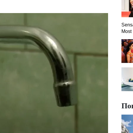
Sensa
Most
По