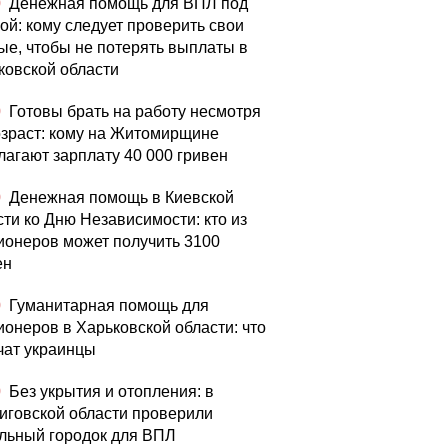
0
Денежная помощь для ВПЛ под
зой: кому следует проверить свои
ые, чтобы не потерять выплаты в
ковской области
0
Готовы брать на работу несмотря
озраст: кому на Житомирщине
лагают зарплату 40 000 гривен
0
Денежная помощь в Киевской
сти ко Дню Независимости: кто из
ионеров может получить 3100
ен
0
Гуманитарная помощь для
ионеров в Харьковской области: что
чат украинцы
0
Без укрытия и отопления: в
иговской области проверили
льный городок для ВПЛ