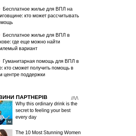
0
Бесплатное жилье для ВПЛ на
иговщине: кто может рассчитывать
омощь
0
Бесплатное жилье для ВПЛ в
кове: где еще можно найти
млемый вариант
0
Гуманитарная помощь для ВПЛ в
е: кто сможет получить помощь в
м центре поддержки
ВИНИ ПАРТНЕРІВ
Why this ordinary drink is the
secret to feeling your best
every day
The 10 Most Stunning Women