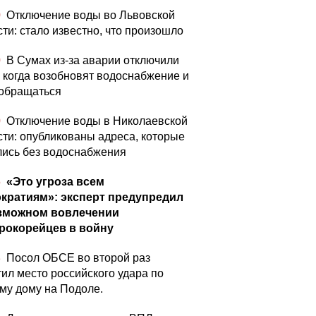
0
Отключение воды во Львовской
сти: стало известно, что произошло
0
В Сумах из-за аварии отключили
: когда возобновят водоснабжение и
 обращаться
0
Отключение воды в Николаевской
сти: опубликованы адреса, которые
лись без водоснабжения
5
«Это угроза всем
кратиям»: эксперт предупредил
зможном вовлечении
рокорейцев в войну
3
Посол ОБСЕ во второй раз
тил место российского удара по
му дому на Подоле.