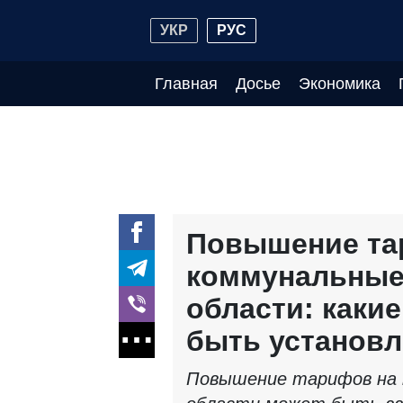
УКР
РУС
Главная
Досье
Экономика
Повышение та
коммунальные 
области: каки
быть установ
Повышение тарифов на 