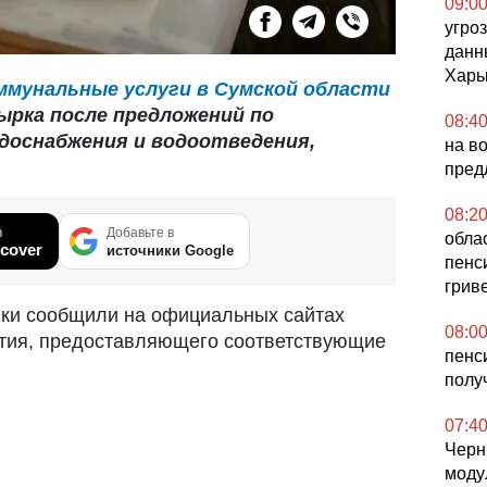
09:0
угро
данн
Харь
мунальные услуги в Сумской области
ырка после предложений по
08:4
доснабжения и водоотведения,
на в
пред
08:2
в
Добавьте в
обла
cover
источники Google
пенс
грив
нки сообщили на официальных сайтах
08:0
ятия, предоставляющего соответствующие
пенс
полу
07:4
Черн
моду