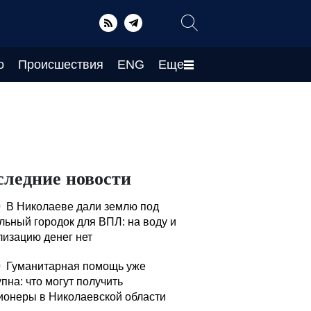
о
Происшествия
ENG
Еще
следние новости
0
В Николаеве дали землю под
льный городок для ВПЛ: на воду и
лизацию денег нет
0
Гуманитарная помощь уже
пна: что могут получить
ионеры в Николаевской области