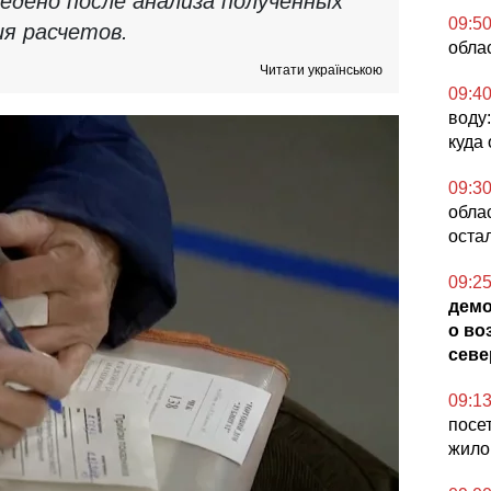
дено после анализа полученных
09:5
ия расчетов.
обла
Читати українською
09:4
воду
куда
09:3
обла
оста
09:2
демо
о во
севе
09:1
посе
жило