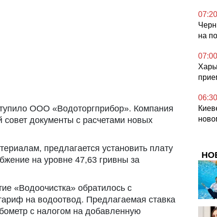
07:2
Черн
на п
07:0
Харь
прие
06:3
тупило ООО «Водоторгприбор». Компания
Киев
ново
й совет документы с расчетами новых
ериалам, предлагается установить плату
НО
бжение на уровне 47,63 гривны за
ие «Водоочистка» обратилось с
тариф на водоотвод. Предлагаемая ставка
убометр с налогом на добавленную