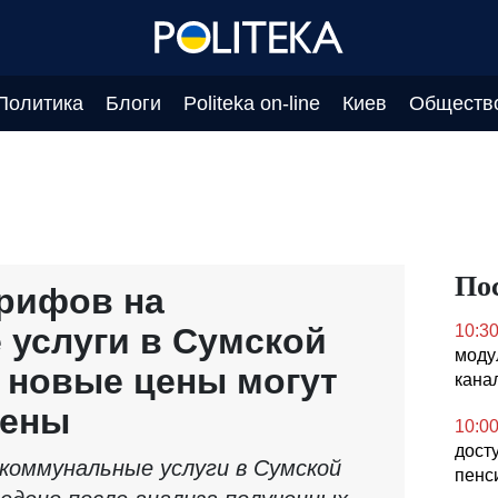
Политика
Блоги
Politeka on-line
Киев
Обществ
По
рифов на
услуги в Сумской
10:3
моду
е новые цены могут
кана
лены
10:0
досту
коммунальные услуги в Сумской
пенс