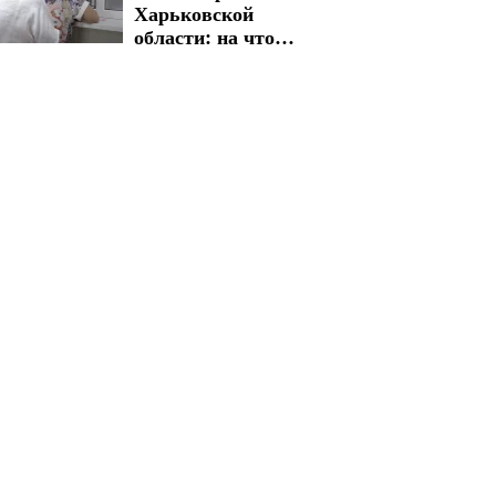
Харьковской
области: на что
можно
рассчитывать
украинцам