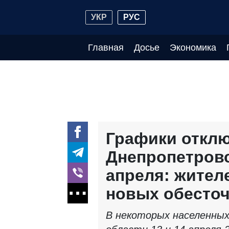
УКР
РУС
Главная
Досье
Экономика
Графики отклю
Днепропетровс
апреля: жител
новых обесто
В некоторых населенных