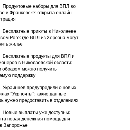
0
Продуктовые наборы для ВПЛ во
ве и Франковске: открыта онлайн-
страция
0
Бесплатные приюты в Николаеве
ивом Роге: где ВПЛ из Херсона могут
чить жилье
0
Бесплатные продукты для ВПЛ и
ионеров в Николаевской области:
м образом можно получить
емую поддержку
0
Украинцев предупредили о новых
илах "Укрпочты": какие данные
рь нужно предоставить в отделениях
0
Новые выплаты уже доступны:
ыта новая денежная помощь для
в Запорожье