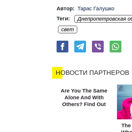
Автор:
Тарас Галушко
Теги:
Днепропетровская о
свет