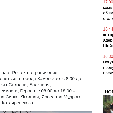
17:0
комм
обла
стол
16:4
кото
ядер
Шейт
16:3
могу
прод
бщает Politeka, ограничения
пред
няться в городе Каменское: с 8:00 до
ских Соколов, Балковая,
имости, Героев; с 08:00 до 18:00 –
НО
на Сирко, Ягодная, Ярослава Мудрого,
 Котляревского.