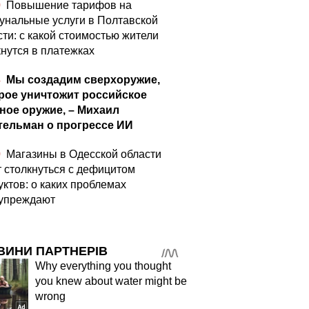
0
Повышение тарифов на
унальные услуги в Полтавской
сти: с какой стоимостью жители
кнутся в платежках
4
Мы создадим сверхоружие,
рое уничтожит российское
ное оружие, – Михаил
ельман о прогрессе ИИ
0
Магазины в Одесской области
т столкнуться с дефицитом
уктов: о каких проблемах
упреждают
ВИНИ ПАРТНЕРІВ
Why everything you thought
you knew about water might be
wrong