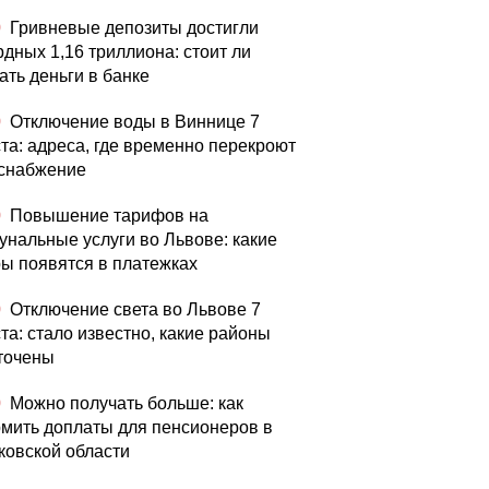
0
Гривневые депозиты достигли
рдных 1,16 триллиона: стоит ли
ать деньги в банке
0
Отключение воды в Виннице 7
ста: адреса, где временно перекроют
снабжение
0
Повышение тарифов на
унальные услуги во Львове: какие
ы появятся в платежках
0
Отключение света во Львове 7
та: стало известно, какие районы
точены
0
Можно получать больше: как
мить доплаты для пенсионеров в
ковской области