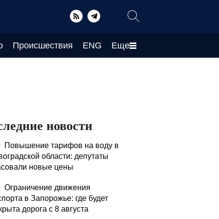
о
Происшествия
ENG
Еще
следние новости
0
Повышение тарифов на воду в
воградской области: депутаты
асовали новые цены
0
Ограничение движения
спорта в Запорожье: где будет
крыта дорога с 8 августа