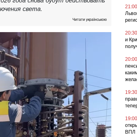
2026 года снова будут действовать
21:0
ючения света.
Льво
Читати українською
реги
20:3
и Кр
полу
20:0
пенс
каки
жела
19:3
прав
тепе
19:0
откр
ВПЛ 