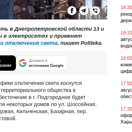
18:3
реко
держ
ть в Днепропетровской области 13 и
18:1
ы в электросетях и применят
авгу
и отключения света,
пишет Politeka.
водо
18:0
в
Добавьте в
комм
cover
источники Google
цифр
афики отключения света коснутся
17:5
 территориального общества в
авгус
обес
есточение в г. Подгородное будет
для некоторых домов по ул. Шоссейная,
17:3
овая, Кильченская, Базарная, пер.
офор
стовой.
Харь