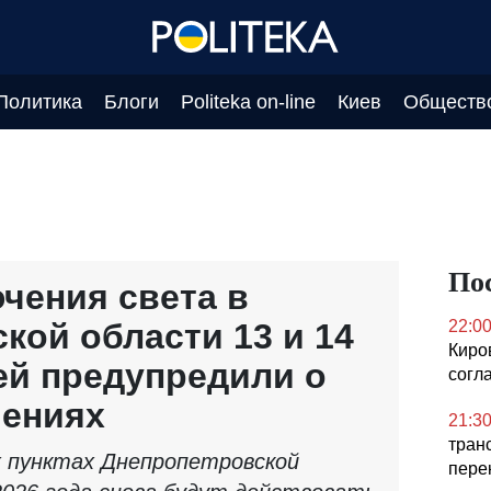
Политика
Блоги
Politeka on-line
Киев
Обществ
По
чения света в
кой области 13 и 14
22:0
Киро
ей предупредили о
согл
чениях
21:3
тран
 пунктах Днепропетровской
пере