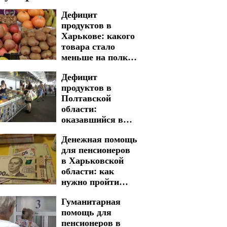
Дефицит
продуктов в
Харькове: какого
товара стало
меньше на полках
магазинов
Дефицит
продуктов в
Полтавской
области:
оказавшийся в
зоне риска
Денежная помощь
для пенсионеров
в Харьковской
области: как
нужно пройти
процедуру для
Гуманитарная
получения
помощь для
выплат
пенсионеров в