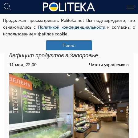
Продолжая просматривать Politeka.net Вы подтверждаете, что
Дефицит продуктов в Запорожье:
ознакомились с
Политикой конфиденциальности
и согласны с
что происходит на рынке
использованием файлов cookie.
Из-за быстрого сокращения остатков
Понял
урожая прошлого года формируется
дефицит продуктов в Запорожье.
11 мая, 22:00
Читати українською