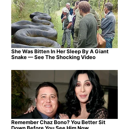
She Was Bitten In Her Sleep By A Giant
Snake — See The Shocking Video
Remember Chaz Bono? You Better Sit
Down Before You See Him Now