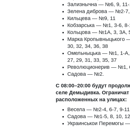
Зализнычна — №6, 9, 11-
Зелена диброва — №2-7, 9-
Кильцева — №9, 11
Кобзарська — №1, 3-6, 8-1
Кольцова — №1А, 3, 3А, 5,
Марка Кропывныцького — №2
30, 32, 34, 36, 38
Омельныцька — №1, 1-А, 2-
27, 29, 31, 33, 35, 37
Революционерив — №1, 6-
Садова — №2.
С 08:00–20:00 будут продо
селе Демыдивка. Ограничат 
расположенных на улицах:
Весела — №2-4, 6-7, 9-11
Садова — №1-5, 8, 10, 12
Украинськои Перемогы 