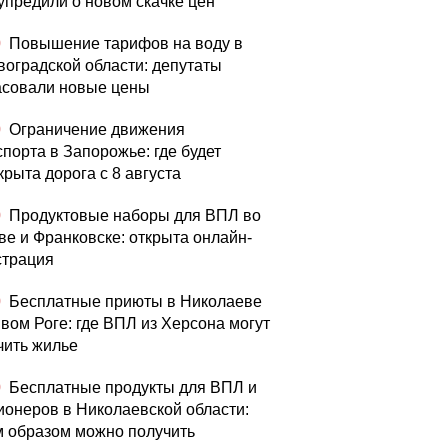
упредили о новом скачке цен
0
Повышение тарифов на воду в
воградской области: депутаты
асовали новые цены
0
Ограничение движения
спорта в Запорожье: где будет
крыта дорога с 8 августа
0
Продуктовые наборы для ВПЛ во
ве и Франковске: открыта онлайн-
страция
0
Бесплатные приюты в Николаеве
ивом Роге: где ВПЛ из Херсона могут
чить жилье
0
Бесплатные продукты для ВПЛ и
ионеров в Николаевской области:
м образом можно получить