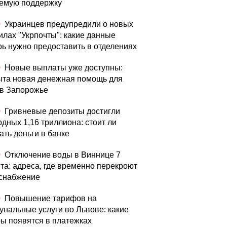
емую поддержку
0
Украинцев предупредили о новых
илах "Укрпочты": какие данные
рь нужно предоставить в отделениях
0
Новые выплаты уже доступны:
ыта новая денежная помощь для
в Запорожье
0
Гривневые депозиты достигли
рдных 1,16 триллиона: стоит ли
ать деньги в банке
0
Отключение воды в Виннице 7
ста: адреса, где временно перекроют
снабжение
0
Повышение тарифов на
унальные услуги во Львове: какие
ы появятся в платежках