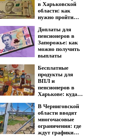
в Харьковской
области: как
нужно пройти
процедуру для
Доплаты для
получения
пенсионеров в
выплат
Запорожье: как
можно получить
выплаты
Бесплатные
продукты для
ВПЛ и
пенсионеров в
Харькове: куда
обращаться для
В Черниговской
получения
области вводят
жизненно важной
многочасовые
помощи
ограничения: где
ждут графики
отключения света