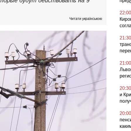
торые будут действовать на 9
пред
22:0
Читати українською
Киро
согл
21:3
тран
пере
21:0
Льво
реги
20:3
и Кр
полу
20:0
пенс
каки