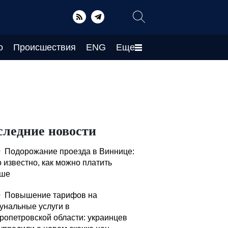
о
Происшествия
ENG
Еще
следние новости
0
Подорожание проезда в Виннице:
о известно, как можно платить
ьше
0
Повышение тарифов на
унальные услуги в
ропетровской области: украинцев