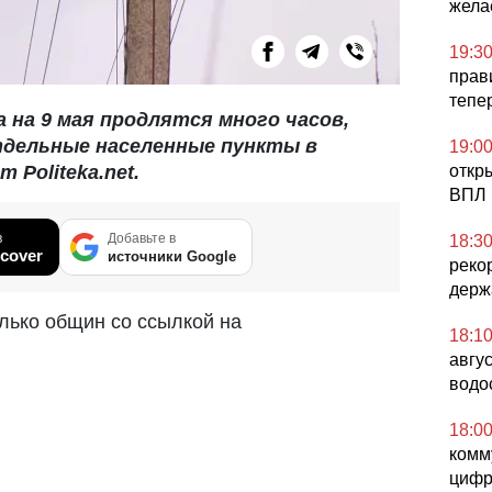
жела
19:3
прав
тепе
 на 9 мая продлятся много часов,
тдельные населенные пункты в
19:0
 Politeka.net.
откр
ВПЛ 
в
Добавьте в
18:3
cover
источники Google
реко
держ
лько общин со ссылкой на
18:1
авгу
водо
18:0
комм
цифр