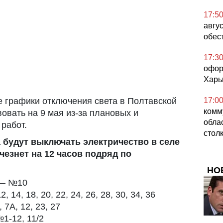
17:5
авгус
обес
17:3
офор
Харь
 графики отключения света в Полтавской
17:0
комм
вовать на 9 мая из-за плановых и
обла
работ.
стол
са будут выключать электричество в селе
чезнет на 12 часов подряд по
НО
 — №10
 14, 18, 20, 22, 24, 26, 28, 30, 34, 36
7А, 12, 23, 27
1-12, 11/2