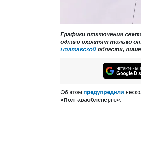
Графики отключения света
однако охватят только о
Полтавской
области, пишет
Читайте нас 
Google Dis
Об этом
предупредили
неско
«Полтаваобленерго».