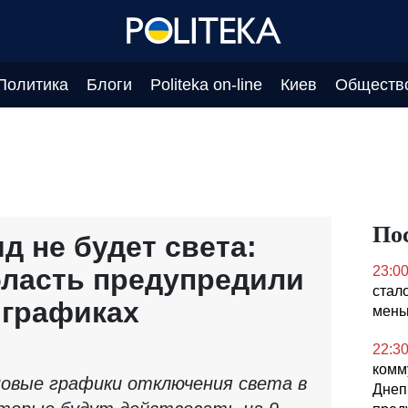
Политика
Блоги
Politeka on-line
Киев
Обществ
По
д не будет света:
бласть предупредили
23:0
стал
 графиках
мен
22:3
комм
новые графики отключения света в
Днеп