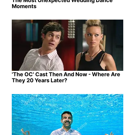
The Most Unexpected Wedding Dance
Moments
'The OC' Cast Then And Now - Where Are
They 20 Years Later?