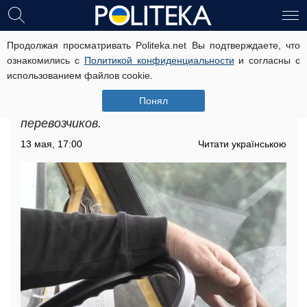
Продолжая просматривать Politeka.net Вы подтверждаете, что
Подорожание проезда в Сумской
ознакомились с
Политикой конфиденциальности
и согласны с
области: как были изменены цены
использованием файлов cookie.
Подорожание проезда в Сумской области
Понял
уже повлияло на финансовые показатели
перевозчиков.
13 мая, 17:00
Читати українською