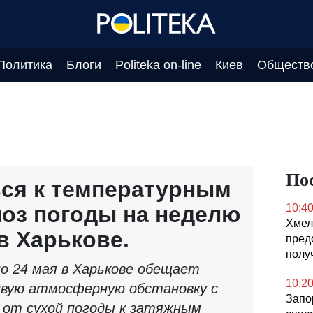
Политика
Блоги
Politeka on-line
Киев
Обществ
По
ься к температурным
ноз погоды на неделю
10:4
Хмел
 в Харькове.
пред
полу
по 24 мая в Харькове обещает
10:2
ивую атмосферную обстановку с
Запо
 от сухой погоды к затяжным