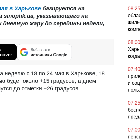
мая в Харькове
базируется на
08:2
 sinoptik.ua, указывающего на
обла
жилье
 дневную жару до середины недели,
комп
08:0
Харьк
в
Добавьте в
cover
источники Google
когд
07:4
а неделю с 18 по 24 мая в Харькове, 18
прил
 будет около +15 градусов, а днем ​​
и со
тся до отметки +26 градусов.
поль
07:2
бесп
пред
07:0
пенс