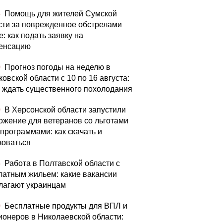
5
Помощь для жителей Сумской
сти за поврежденное обстрелами
: как подать заявку на
енсацию
0
Прогноз погоды на неделю в
овской области с 10 по 16 августа:
а ждать существенного похолодания
0
В Херсонской области запустили
ожение для ветеранов со льготами
цпрограммами: как скачать и
зоваться
5
Работа в Полтавской области с
латным жильем: какие вакансии
лагают украинцам
0
Бесплатные продукты для ВПЛ и
ионеров в Николаевской области: