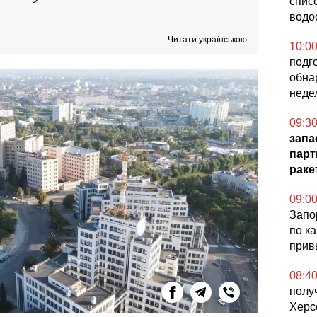
списо
водо
Читати українською
10:0
подг
обна
недел
09:3
запа
парт
ракет
09:0
Запо
по к
прив
08:4
полу
Херс