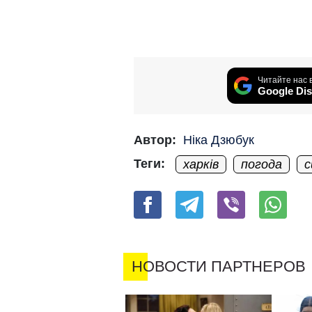
Читайте нас 
Google Dis
Автор:
Ніка Дзюбук
Теги:
харків
погода
с