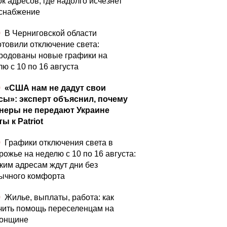
к адресов, где надолго исчезнет
снабжение
0
В Черниговской области
отовили отключение света:
родованы новые графики на
ю с 10 по 16 августа
0
«США нам не дадут свои
сы»: эксперт объяснил, почему
неры не передают Украине
ы к Patriot
0
Графики отключения света в
рожье на неделю с 10 по 16 августа:
аким адресам ждут дни без
ычного комфорта
0
Жилье, выплаты, работа: как
чить помощь переселенцам на
онщине