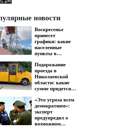
пулярные новости
Воскресенье
принесет
графики: какие
населенные
пункты в
Одесской области
Подорожание
оказались под
проезда в
отключениями
Николаевской
света на 9 августа
области: какие
сумме придется
заплатить
«Это угроза всем
демократиям»:
эксперт
предупредил о
возможном