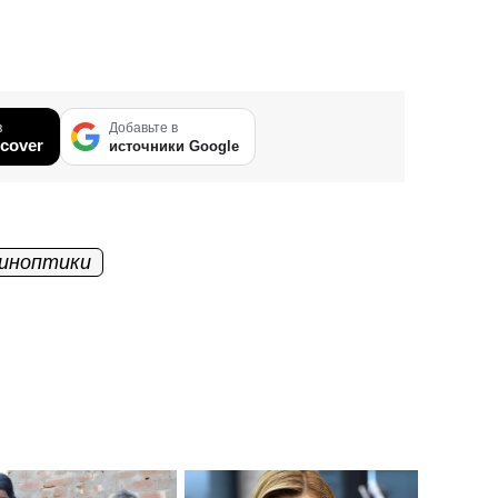
в
Добавьте в
cover
источники Google
иноптики