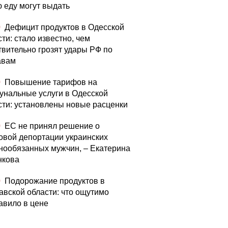
ю еду могут выдать
0
Дефицит продуктов в Одесской
ти: стало известно, чем
твительно грозят удары РФ по
авам
0
Повышение тарифов на
унальные услуги в Одесской
сти: установлены новые расценки
0
ЕС не принял решение о
овой депортации украинских
нообязанных мужчин, – Екатерина
нкова
0
Подорожание продуктов в
авской области: что ощутимо
авило в цене