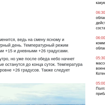
каку
06:3
облас
дейс
сост
06:0
менится, ведь на смену ясному и
комм
урный день. Температурный режим
обла
ми +15 и дневными +26 градусами.
05:3
утро, но уже после обеда небо начнет
масс
ые останутся до конца суток. Температура
воен
уровне +26 градусов. Также следует
Коте
05:0
Полт
приб