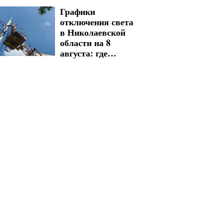
вовлечении
Графики
северокорейцев в
отключения света
войну
в Николаевской
области на 8
августа: где
суббота принесет
длительные
ограничения