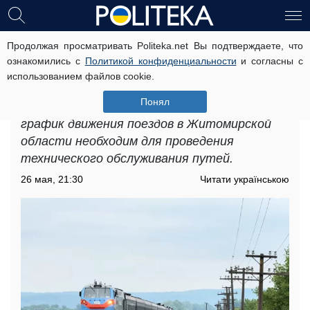
Продолжая просматривать Politeka.net Вы подтверждаете, что
Новый график движения поездов в
ознакомились с
Политикой конфиденциальности
и согласны с
Житомирской области: пассажиров
использованием файлов cookie.
предупредили о неудобствах
Понял
В "Укрзализныце" объясняют, что новый
график движения поездов в Житомирской
области необходим для проведения
технического обслуживания путей.
26 мая, 21:30
Читати українською