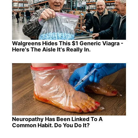
Walgreens Hides This $1 Generic Viagra -
Here's The Aisle It's Really In.
Neuropathy Has Been Linked To A
Common Habit. Do You Do It?