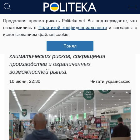
Продолжая просматривать Politeka.net Вы подтверждаете, что
Дефицит продуктов в Запорожье:
ознакомились с
Политикой конфиденциальности
и согласны с
какие проблемы возникли
использованием файлов cookie.
Дефицит продуктов в Запорожье
Понял
рассматривается как результат сочетания
климатических рисков, сокращения
производства и ограниченных
возможностей рынка.
10 июня, 22:30
Читати українською