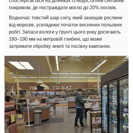
спостерігається на ділянках із недостатнім сніговим
покривом, де постраждати могло до 20% посівів.
Водночас товстий шар снігу, який захищав рослини
від морозів, ускладнює початок весняних польових
робіт. Запаси вологи у ґрунті цього року досягають
160–190 мм на метровій глибині, що може
затримати обробку землі та посівну кампанію.