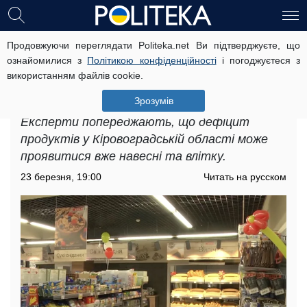
Продовжуючи переглядати Politeka.net Ви підтверджуєте, що
Дефіцит продуктів у
ознайомилися з
Політикою конфіденційності
і погоджуєтеся з
Кіровоградській області: чому
використанням файлів cookie.
ситуація складна та чого чекати
українцям
Зрозумів
Експерти попереджають, що дефіцит
продуктів у Кіровоградській області може
проявитися вже навесні та влітку.
23 березня, 19:00
Читать на русском