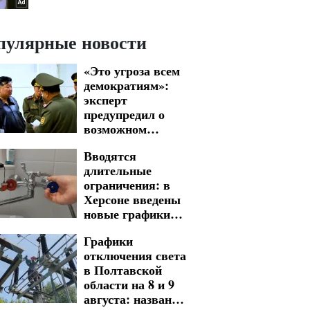
пулярные новости
«Это угроза всем
демократиям»:
эксперт
предупредил о
возможном
вовлечении
Вводятся
северокорейцев в
длительные
войну
ограничения: в
Херсоне введены
новые графики
отключения воды
Графики
отключения света
в Полтавской
области на 8 и 9
августа: названы