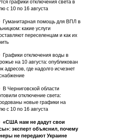
утся графики отключения света в
ю с 10 по 16 августа
0
Гуманитарная помощь для ВПЛ в
ьницком: какие услуги
оставляют переселенцам и как их
чить
0
Графики отключения воды в
рожье на 10 августа: опубликован
к адресов, где надолго исчезнет
снабжение
0
В Черниговской области
отовили отключение света:
родованы новые графики на
ю с 10 по 16 августа
0
«США нам не дадут свои
сы»: эксперт объяснил, почему
неры не передают Украине