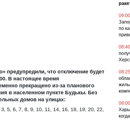
ракет
09:0
Запо
по к
прив
08:4
полу
Херс
о» предупредили, что
отключение будет
08:2
:00. В настоящее время
обла
жилье
еменно прекращено из-за планового
комп
ия в населенном пункте Будькы. Без
ельных домов на улицах:
08:0
 5, 6, 7, 8, 9, 10, 11, 14, 16, 18, 19, 20, 22,
Харьк
когд