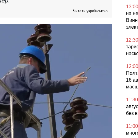
тер.
13:0
Читати українською
на не
Винн
элек
12:3
тари
наск
12:0
Полт
16 ав
масш
11:30
авгу
без 
11:00
мног