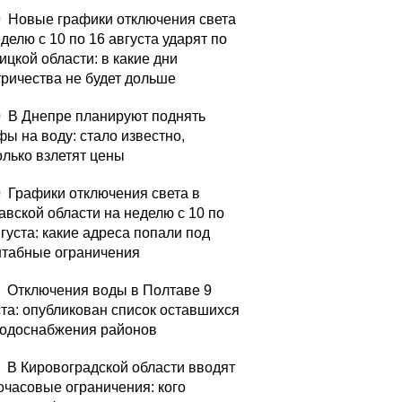
0
Новые графики отключения света
делю с 10 по 16 августа ударят по
ицкой области: в какие дни
тричества не будет дольше
0
В Днепре планируют поднять
фы на воду: стало известно,
олько взлетят цены
0
Графики отключения света в
авской области на неделю с 10 по
густа: какие адреса попали под
табные ограничения
Отключения воды в Полтаве 9
ста: опубликован список оставшихся
водоснабжения районов
В Кировоградской области вводят
очасовые ограничения: кого