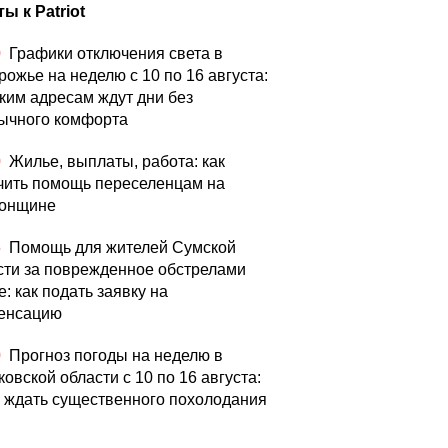
ы к Patriot
0
Графики отключения света в
рожье на неделю с 10 по 16 августа:
аким адресам ждут дни без
ычного комфорта
0
Жилье, выплаты, работа: как
чить помощь переселенцам на
онщине
5
Помощь для жителей Сумской
сти за поврежденное обстрелами
: как подать заявку на
енсацию
0
Прогноз погоды на неделю в
овской области с 10 по 16 августа:
а ждать существенного похолодания