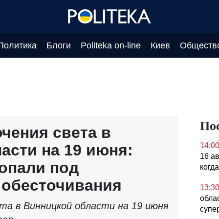
Политика
Блоги
Politeka on-line
Киев
Обществ
По
чения света в
асти на 19 июня:
14:0
16 а
попали под
когд
 обесточивания
13:3
облас
та в Винницкой области на 19 июня
супе