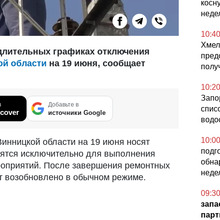
косн
недел
10:4
Хмел
длительных графиках отключения
пред
ой области
на 19 июня, сообщает
полу
10:2
Запо
в
Добавьте в
списо
cover
источники Google
водо
10:0
Винницкой области на 19 июня носят
подг
дятся исключительно для выполнения
обна
роприятий. После завершения ремонтных
недел
т возобновлено в обычном режиме.
09:3
запа
парт