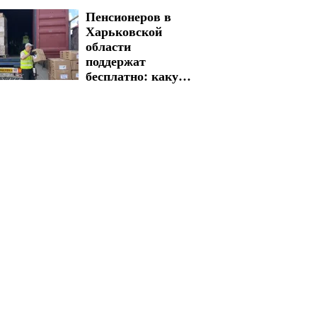
адреса
Пенсионеров в
длительных
Харьковской
обесточений
области
поддержат
бесплатно: какую
гуманитарную
помощь можно
получить