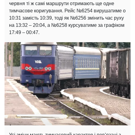
червня ті ж самі маршрути отримають ще одне
тимчасове коригування. Рейс №6254 вирушатиме о
10:31 замість 10:39, тоді як №6256 змінить час руху
на 13:32 – 20:04, а №6258 курсуватиме за графіком
17:49 – 00:47.
Усі зміни мають тимчасовий характер і пов’язані з