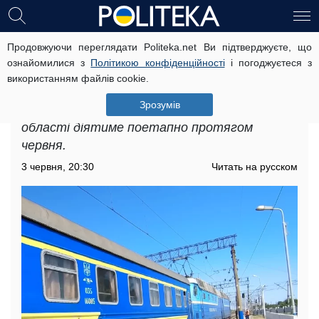
Продовжуючи переглядати Politeka.net Ви підтверджуєте, що
Новий графік руху поїздів у
ознайомилися з
Політикою конфіденційності
і погоджуєтеся з
Кіровоградській області: деякі
використанням файлів cookie.
рейси будуть курсувати по-іншому
Зрозумів
Новий графік руху поїздів у Кіровоградській
області діятиме поетапно протягом
червня.
3 червня, 20:30
Читать на русском