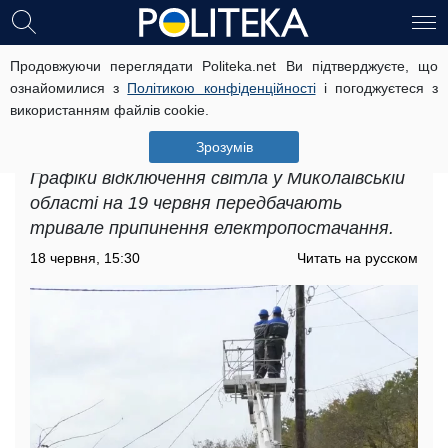
Продовжуючи переглядати Politeka.net Ви підтверджуєте, що
Введено жорсткі графіки
ознайомилися з
Політикою конфіденційності
і погоджуєтеся з
відключення світла: кому у
використанням файлів cookie.
Миколаївській області не пощастить
19 червня
Зрозумів
Графіки відключення світла у Миколаївській
області на 19 червня передбачають
тривале припинення електропостачання.
18 червня, 15:30
Читать на русском