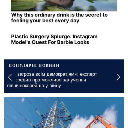
Why this ordinary drink is the secret to
feeling your best every day
Plastic Surgery Splurge: Instagram
Model's Quest For Barbie Looks
ПОПУЛЯРНІ НОВИНИ
оза всім демократіям»: експерт
Безкоштовні
ив про можливе залучення
Миколаївськ
корейців у війну
отримати ба
сьогодні, 10:00