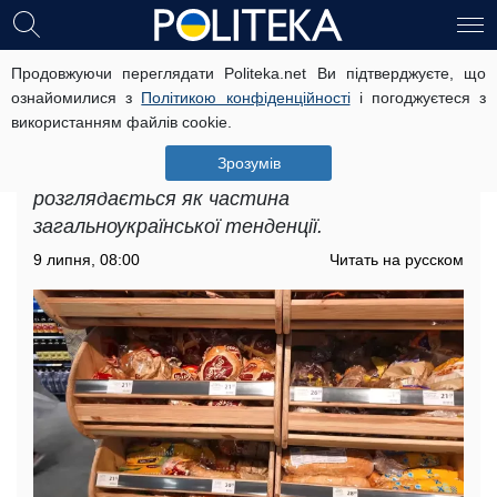
Продовжуючи переглядати Politeka.net Ви підтверджуєте, що
Подорожчання продуктів в Одесі:
ознайомилися з
Політикою конфіденційності
і погоджуєтеся з
яких сюрпризів очікувати у
використанням файлів cookie.
майбутньому
Зрозумів
Подорожчання продуктів в Одесі
розглядається як частина
загальноукраїнської тенденції.
9 липня, 08:00
Читать на русском