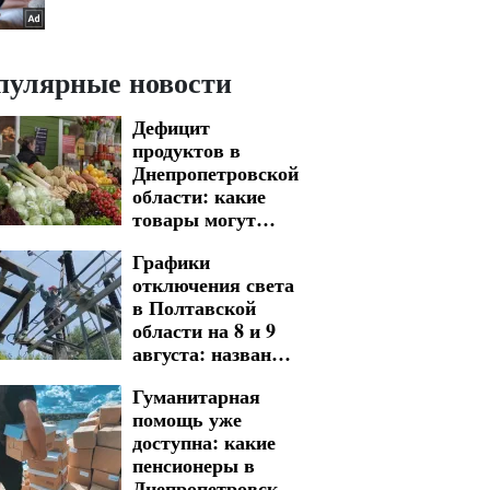
пулярные новости
Дефицит
продуктов в
Днепропетровской
области: какие
товары могут
стать редкостью в
Графики
магазинах
отключения света
в Полтавской
области на 8 и 9
августа: названы
адреса
Гуманитарная
длительных
помощь уже
обесточений
доступна: какие
пенсионеры в
Днепропетровской