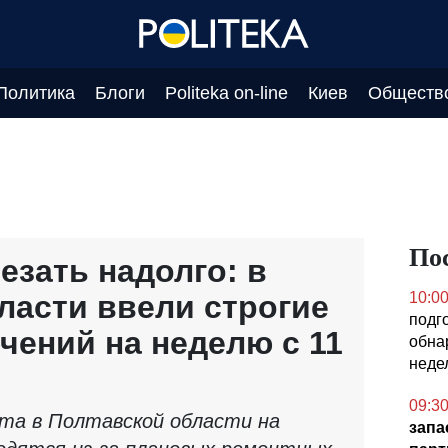
Политика
Блоги
Politeka on-line
Киев
Обществ
По
езать надолго: в
ласти ввели строгие
10:0
подг
чений на неделю с 11
обна
недел
09:3
та в Полтавской области на
запа