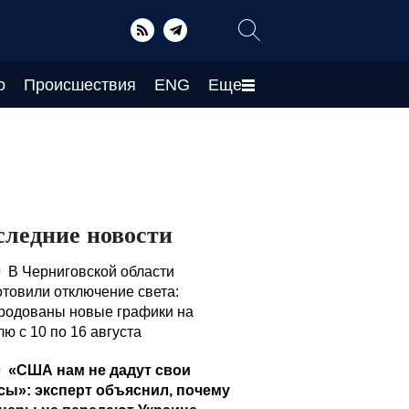
о
Происшествия
ENG
Еще
следние новости
0
В Черниговской области
отовили отключение света:
родованы новые графики на
ю с 10 по 16 августа
0
«США нам не дадут свои
сы»: эксперт объяснил, почему