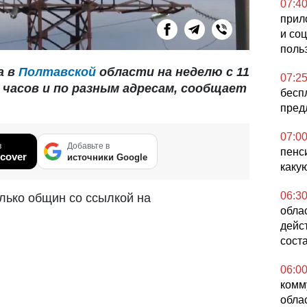
07:4
прил
и со
поль
а в
Полтавской
области на неделю с 11
07:2
 часов и по разным адресам, сообщает
бесп
пред
07:0
в
Добавьте в
пенс
cover
источники Google
каку
06:3
лько общин со ссылкой на
облас
дейс
сост
06:0
комм
обла