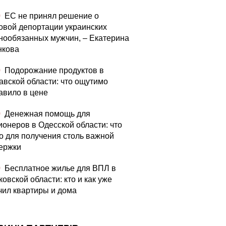
0
ЕС не принял решение о
овой депортации украинских
нообязанных мужчин, – Екатерина
нкова
0
Подорожание продуктов в
авской области: что ощутимо
авило в цене
0
Денежная помощь для
ионеров в Одесской области: что
о для получения столь важной
ержки
0
Бесплатное жилье для ВПЛ в
овской области: кто и как уже
чил квартиры и дома