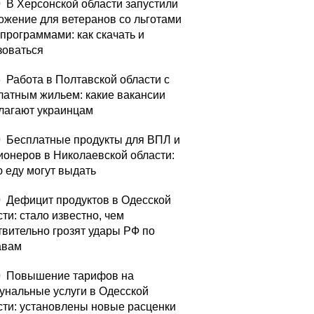
0
В Херсонской области запустили
ожение для ветеранов со льготами
цпрограммами: как скачать и
зоваться
5
Работа в Полтавской области с
латным жильем: какие вакансии
лагают украинцам
0
Бесплатные продукты для ВПЛ и
ионеров в Николаевской области:
ю еду могут выдать
0
Дефицит продуктов в Одесской
ти: стало известно, чем
твительно грозят удары РФ по
авам
0
Повышение тарифов на
унальные услуги в Одесской
сти: установлены новые расценки