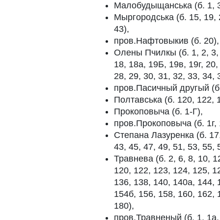
Малобудыщанська (б. 1, 3
Мыргородська (б. 15, 19, 21
43),
пров.Нафтовыкив (б. 20),
Олены Пчилкы (б. 1, 2, 3, 4,
18, 18а, 19Б, 19в, 19г, 20,
28, 29, 30, 31, 32, 33, 34, 
пров.Пасичный другый (б. 2
Полтавська (б. 120, 122, 1
Прокоповыча (б. 1-Г),
пров.Прокоповыча (б. 1г, 1
Степана Лазуренка (б. 17, 1
43, 45, 47, 49, 51, 53, 55, 
Травнева (б. 2, 6, 8, 10, 1
120, 122, 123, 124, 125, 1
136, 138, 140, 140а, 144, 
154б, 156, 158, 160, 162, 
180),
пров.Травненый (б. 1, 1а, 2,