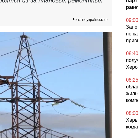
водятся из-за плановых ремонтных
парт
ракет
Читати українською
09:0
Запо
по к
прив
08:4
полу
Херс
08:2
обла
жилье
комп
08:0
Харьк
когд