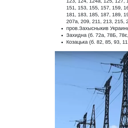
123, 124, 124а, 125, 127, 
151, 153, 155, 157, 159, 1
181, 183, 185, 187, 189, 1
207а, 209, 211, 213, 215, 
пров.Захысныкив Украины (б.
Захидна (б. 72а, 78Б, 78є, 
Козацька (б. 82, 85, 93, 11