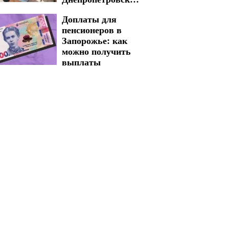
области могут
Доплаты для
воспользоваться
пенсионеров в
поддержкой
Запорожье: как
можно получить
выплаты