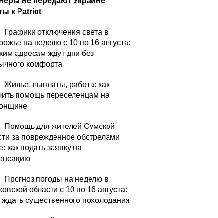
неры не передают Украине
ы к Patriot
0
Графики отключения света в
рожье на неделю с 10 по 16 августа:
аким адресам ждут дни без
ычного комфорта
0
Жилье, выплаты, работа: как
чить помощь переселенцам на
онщине
5
Помощь для жителей Сумской
сти за поврежденное обстрелами
: как подать заявку на
енсацию
0
Прогноз погоды на неделю в
овской области с 10 по 16 августа:
а ждать существенного похолодания