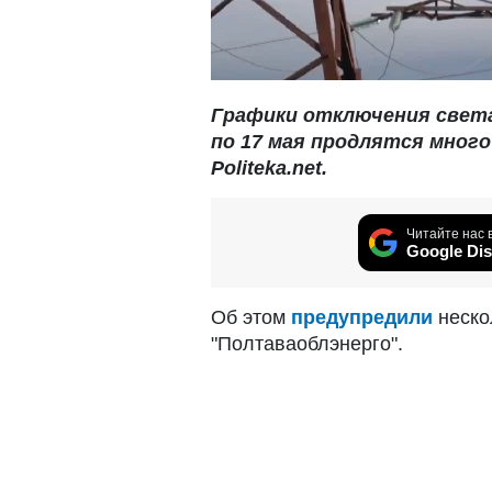
Графики отключения свет
по 17 мая продлятся много
Politeka.net.
Читайте нас 
Google Dis
Об этом
предупредили
неско
"Полтаваоблэнерго".