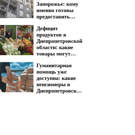
Запорожье: кому
именно готовы
предоставить
место для
Дефицит
проживания
продуктов в
Днепропетровской
области: какие
товары могут
стать редкостью в
Гуманитарная
магазинах
помощь уже
доступна: какие
пенсионеры в
Днепропетровской
области могут
воспользоваться
поддержкой