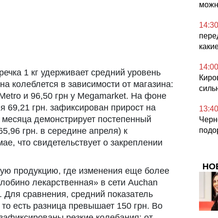
можн
14:3
пере
каки
14:0
речка 1 кг удерживает средний уровень
Киро
ена колеблется в зависимости от магазина:
силь
у Metro и 96,50 грн у Megamarket. На фоне
я 69,21 грн. зафиксирован прирост на
13:4
ие месяца демонстрирует постепенный
Черн
5,96 грн. в середине апреля) к
подо
мае, что свидетельствует о закреплении
НО
ную продукцию, где изменения еще более
лобино лекарственная» в сети Auchan
м. Для сравнения, средний показатель
 то есть разница превышает 150 грн. Во
зафиксированы резкие колебания: от