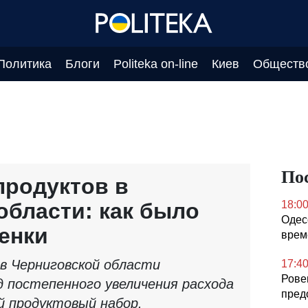
Политика
Блоги
Politeka on-line
Киев
Обществ
По
продуктов в
области: как было
18:0
Одес
енки
врем
в Черниговской области
17:4
Рове
 постепенного увеличения расхода
пред
й продуктовый набор.