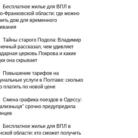
5
Бесплатное жилье для ВПЛ в
о-Франковской области: где можно
чить дом для временного
ивания
9
Тайны старого Подола: Владимир
нечный рассказал, чем удивляет
ндарная церковь Покрова и какие
дки она скрывает
0
Повышение тарифов на
унальные услуги в Полтаве: сколько
о платить по новой цене
0
Смена графика поездов в Одессу:
зализныця" срочно предупредила
инцев
0
Бесплатное жилье для ВПЛ в
нской области: кто сможет получить