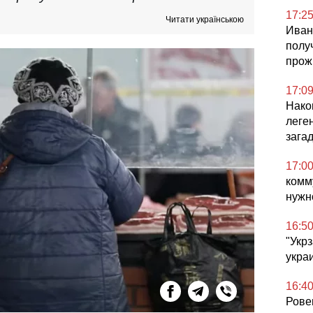
17:2
Читати українською
Иван
полу
прож
17:0
Нако
леге
зага
17:0
комм
нужн
16:5
"Укр
укра
16:4
Рове