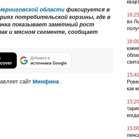
квар
Черниговской области
фиксируется в
16:2
риях потребительской корзины, где в
во Ль
рынка показывает заметный рост
полу
так и мясном сегменте, сообщает
16:0
каки
обла
в
Добавьте в
света
cover
источники Google
15:4
авляет сайт
Минфина
.
Ровен
как 
15:2
тариф
когд
15:0
пенс