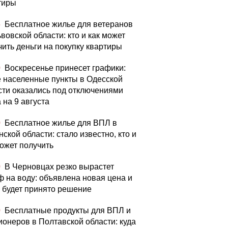
тиры
5
Бесплатное жилье для ветеранов
вовской области: кто и как может
чить деньги на покупку квартиры
0
Воскресенье принесет графики:
е населенные пункты в Одесской
сти оказались под отключениями
 на 9 августа
0
Бесплатное жилье для ВПЛ в
ской области: стало известно, кто и
может получить
0
В Черновцах резко вырастет
 на воду: объявлена ​​новая цена и
а будет принято решение
0
Бесплатные продукты для ВПЛ и
ионеров в Полтавской области: куда