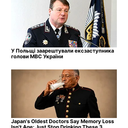
У Польщі заарештували ексзаступника
голови МВС України
Japan's Oldest Doctors Say Memory Loss
Isn't Age: Just Stop Drinking These 3