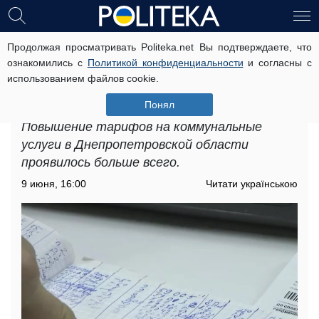
Продолжая просматривать Politeka.net Вы подтверждаете, что
Повышение тарифов на
ознакомились с
Политикой конфиденциальности
и согласны с
коммунальные услуги в
использованием файлов cookie.
Днепропетровской области: цены
ощутимо выросли
Понял
Повышение тарифов на коммунальные
услуги в Днепропетровской области
проявилось больше всего.
9 июня, 16:00
Читати українською