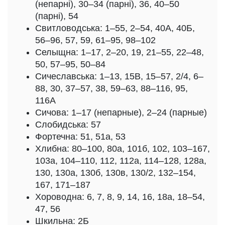
(непарні), 30–34 (парні), 36, 40–50
(парні), 54
Свитловодська: 1–55, 2–54, 40А, 40Б,
56–96, 57, 59, 61–95, 98–102
Селыщна: 1–17, 2–20, 19, 21–55, 22–48,
50, 57–95, 50–84
Сичеславська: 1–13, 15В, 15–57, 2/4, 6–
88, 30, 37–57, 38, 59–63, 88–116, 95,
116А
Сичова: 1–17 (непарные), 2–24 (парные)
Слобидська: 57
Фортечна: 51, 51а, 53
Хлибна: 80–100, 80а, 101б, 102, 103–167,
103а, 104–110, 112, 112а, 114–128, 128а,
130, 130а, 130б, 130в, 130/2, 132–154,
167, 171–187
Хороводна: 6, 7, 8, 9, 14, 16, 18а, 18–54,
47, 56
Шкильна: 2Б