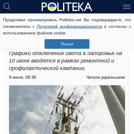
Продолжая просматривать Politeka.net Вы подтверждаете, что
Графики отключения света в
ознакомились с
Политикой конфиденциальности
и согласны с
Запорожье на 10 июня: энергетики
использованием файлов cookie.
предупредили о длительных
ограничениях
Понял
Графики отключения света в Запорожье на
10 июня вводятся в рамках ремонтной и
профилактической кампании.
9 июня, 09:30
Читати українською